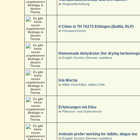
in
Vergesellschaftung
4 Chins in TH 76275 Ettlingen (BaWü, RLP)
in
Pinnwand Archiv
Homemade dehydrator (for drying herbs/vegs
in
English Section (German subtitles)
Isla Mocha
in
Wilde Chinchillas, wildes Chile
Erfahrungen mit Efeu
in
Pflanzen- und Gartenforum
Animals prefer working for tidbits, degus too
in
English Section (German subtitles)