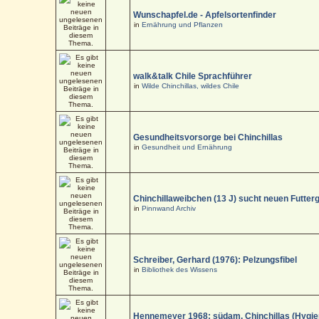
Wunschapfel.de - Apfelsortenfinder
in
Ernährung und Pflanzen
walk&talk Chile Sprachführer
in
Wilde Chinchillas, wildes Chile
Gesundheitsvorsorge bei Chinchillas
in
Gesundheit und Ernährung
Chinchillaweibchen (13 J) sucht neuen Futter
in
Pinnwand Archiv
Schreiber, Gerhard (1976): Pelzungsfibel
in
Bibliothek des Wissens
Hennemeyer 1968: südam. Chinchillas (Hygi