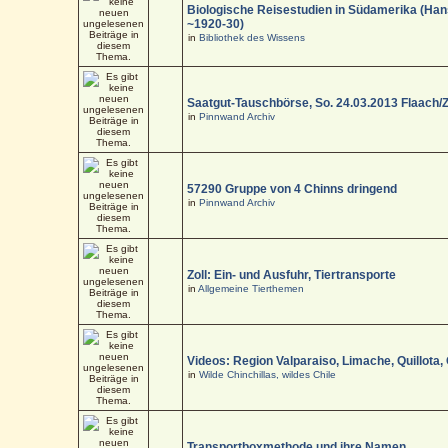
Biologische Reisestudien in Südamerika (Han
~1920-30)
in
Bibliothek des Wissens
Saatgut-Tauschbörse, So. 24.03.2013 Flaach/
in
Pinnwand Archiv
57290 Gruppe von 4 Chinns dringend
in
Pinnwand Archiv
Zoll: Ein- und Ausfuhr, Tiertransporte
in
Allgemeine Tierthemen
Videos: Region Valparaiso, Limache, Quillota,
in
Wilde Chinchillas, wildes Chile
Transportboxmethode und ihre Namen