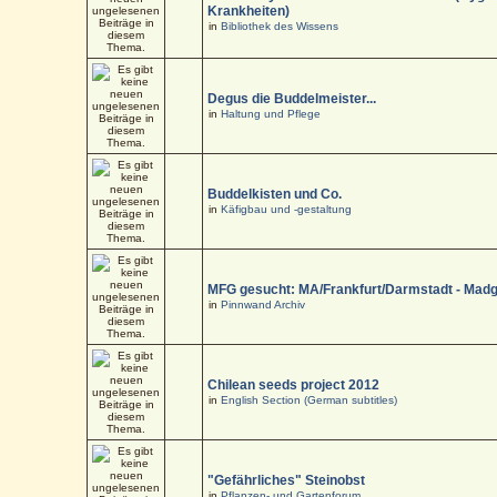
Krankheiten)
in
Bibliothek des Wissens
Degus die Buddelmeister...
in
Haltung und Pflege
Buddelkisten und Co.
in
Käfigbau und -gestaltung
MFG gesucht: MA/Frankfurt/Darmstadt - Mad
in
Pinnwand Archiv
Chilean seeds project 2012
in
English Section (German subtitles)
"Gefährliches" Steinobst
in
Pflanzen- und Gartenforum