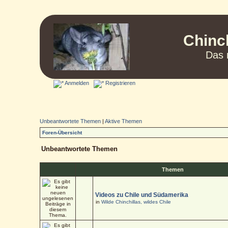
Chinc
Das 
Anmelden
Registrieren
Unbeantwortete Themen
|
Aktive Themen
Foren-Übersicht
Unbeantwortete Themen
Themen
Videos zu Chile und Südamerika
in
Wilde Chinchillas, wildes Chile