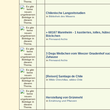
Chilenische Langzeitstudien
in
Bibliothek des Wissens
» 68167 Mannheim - 1 kastiertes, tolles, hüb
Böckchen
in
Pinnwand Archiv
3 Degu Weibchen vom Weezer Gnadenhof suc
Zuhause
in
Pinnwand Archiv
[Reisen] Santiago de Chile
in
Wilde Chinchillas, wildes Chile
Herstellung von Grünmehl
in
Ernährung und Pflanzen