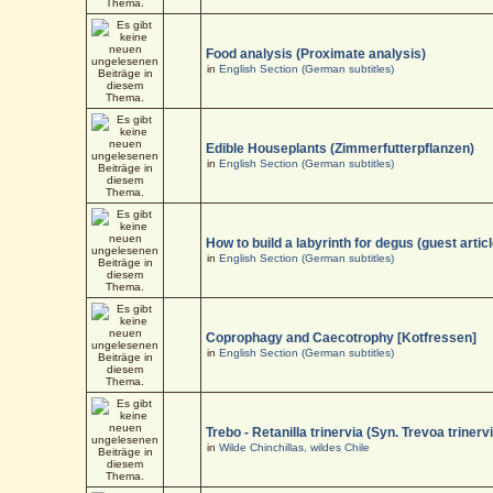
Food analysis (Proximate analysis)
in
English Section (German subtitles)
Edible Houseplants (Zimmerfutterpflanzen)
in
English Section (German subtitles)
How to build a labyrinth for degus (guest articl
in
English Section (German subtitles)
Coprophagy and Caecotrophy [Kotfressen]
in
English Section (German subtitles)
Trebo - Retanilla trinervia (Syn. Trevoa trinerv
in
Wilde Chinchillas, wildes Chile