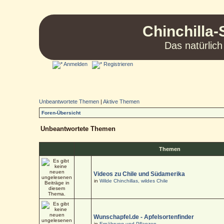
Chinchilla-
Das natürlich
Anmelden
Registrieren
Unbeantwortete Themen
|
Aktive Themen
Foren-Übersicht
Unbeantwortete Themen
Themen
Videos zu Chile und Südamerika
in
Wilde Chinchillas, wildes Chile
Wunschapfel.de - Apfelsortenfinder
in
Ernährung und Pflanzen