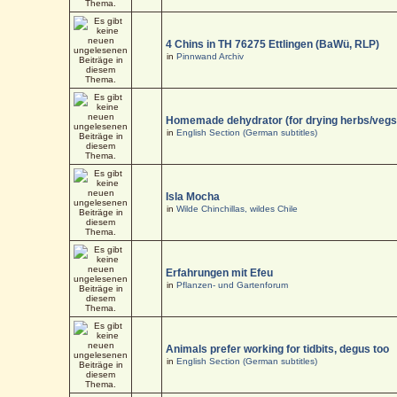
4 Chins in TH 76275 Ettlingen (BaWü, RLP)
in
Pinnwand Archiv
Homemade dehydrator (for drying herbs/vegs
in
English Section (German subtitles)
Isla Mocha
in
Wilde Chinchillas, wildes Chile
Erfahrungen mit Efeu
in
Pflanzen- und Gartenforum
Animals prefer working for tidbits, degus too
in
English Section (German subtitles)