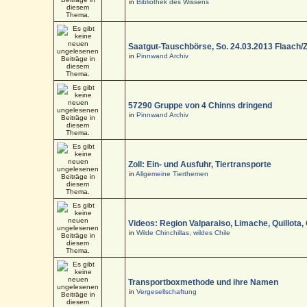
in
Bibliothek des Wissens
Saatgut-Tauschbörse, So. 24.03.2013 Flaach/
in
Pinnwand Archiv
57290 Gruppe von 4 Chinns dringend
in
Pinnwand Archiv
Zoll: Ein- und Ausfuhr, Tiertransporte
in
Allgemeine Tierthemen
Videos: Region Valparaiso, Limache, Quillota,
in
Wilde Chinchillas, wildes Chile
Transportboxmethode und ihre Namen
in
Vergesellschaftung