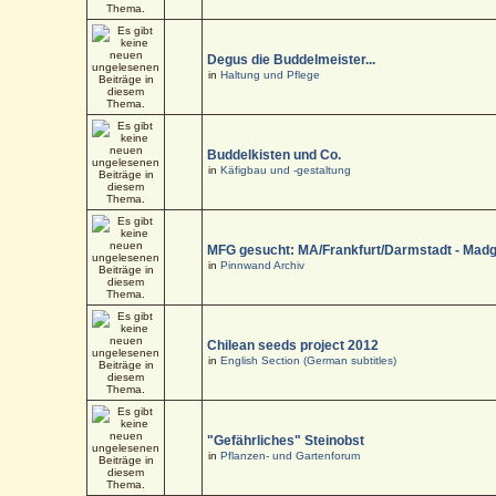
Degus die Buddelmeister...
in
Haltung und Pflege
Buddelkisten und Co.
in
Käfigbau und -gestaltung
MFG gesucht: MA/Frankfurt/Darmstadt - Mad
in
Pinnwand Archiv
Chilean seeds project 2012
in
English Section (German subtitles)
"Gefährliches" Steinobst
in
Pflanzen- und Gartenforum