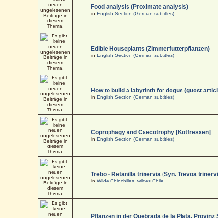
Food analysis (Proximate analysis)
in
English Section (German subtitles)
Edible Houseplants (Zimmerfutterpflanzen)
in
English Section (German subtitles)
How to build a labyrinth for degus (guest articl
in
English Section (German subtitles)
Coprophagy and Caecotrophy [Kotfressen]
in
English Section (German subtitles)
Trebo - Retanilla trinervia (Syn. Trevoa trinerv
in
Wilde Chinchillas, wildes Chile
Pflanzen in der Quebrada de la Plata, Provinz