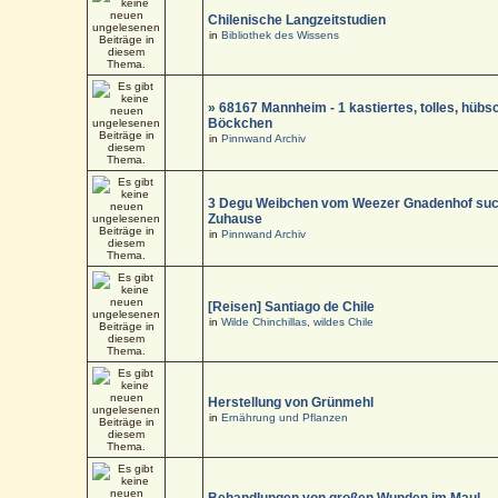
Chilenische Langzeitstudien
in
Bibliothek des Wissens
» 68167 Mannheim - 1 kastiertes, tolles, hüb
Böckchen
in
Pinnwand Archiv
3 Degu Weibchen vom Weezer Gnadenhof suc
Zuhause
in
Pinnwand Archiv
[Reisen] Santiago de Chile
in
Wilde Chinchillas, wildes Chile
Herstellung von Grünmehl
in
Ernährung und Pflanzen
Behandlungen von großen Wunden im Maul