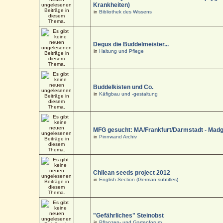
Krankheiten)
in
Bibliothek des Wissens
Degus die Buddelmeister...
in
Haltung und Pflege
Buddelkisten und Co.
in
Käfigbau und -gestaltung
MFG gesucht: MA/Frankfurt/Darmstadt - Mad
in
Pinnwand Archiv
Chilean seeds project 2012
in
English Section (German subtitles)
"Gefährliches" Steinobst
in
Pflanzen- und Gartenforum