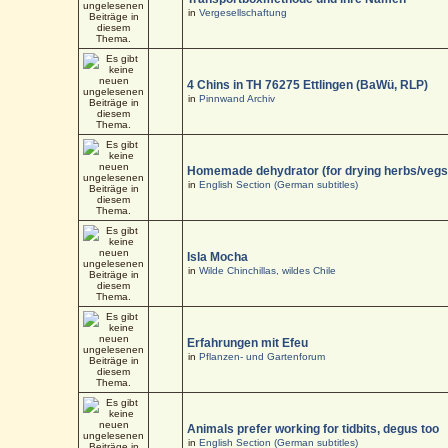
in
Vergesellschaftung
4 Chins in TH 76275 Ettlingen (BaWü, RLP)
in
Pinnwand Archiv
Homemade dehydrator (for drying herbs/vegs
in
English Section (German subtitles)
Isla Mocha
in
Wilde Chinchillas, wildes Chile
Erfahrungen mit Efeu
in
Pflanzen- und Gartenforum
Animals prefer working for tidbits, degus too
in
English Section (German subtitles)