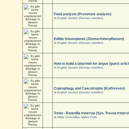
Food analysis (Proximate analysis)
in
English Section (German subtitles)
Edible Houseplants (Zimmerfutterpflanzen)
in
English Section (German subtitles)
How to build a labyrinth for degus (guest articl
in
English Section (German subtitles)
Coprophagy and Caecotrophy [Kotfressen]
in
English Section (German subtitles)
Trebo - Retanilla trinervia (Syn. Trevoa trinerv
in
Wilde Chinchillas, wildes Chile