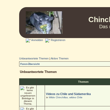
Chinc
Das 
Anmelden
Registrieren
Unbeantwortete Themen
|
Aktive Themen
Foren-Übersicht
Unbeantwortete Themen
Themen
Videos zu Chile und Südamerika
in
Wilde Chinchillas, wildes Chile