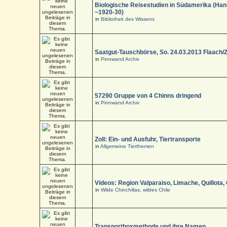
Biologische Reisestudien in Südamerika (Han
~1920-30)
in
Bibliothek des Wissens
Saatgut-Tauschbörse, So. 24.03.2013 Flaach/
in
Pinnwand Archiv
57290 Gruppe von 4 Chinns dringend
in
Pinnwand Archiv
Zoll: Ein- und Ausfuhr, Tiertransporte
in
Allgemeine Tierthemen
Videos: Region Valparaiso, Limache, Quillota,
in
Wilde Chinchillas, wildes Chile
Transportboxmethode und ihre Namen