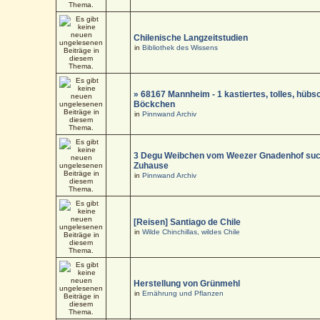
Chilenische Langzeitstudien
in
Bibliothek des Wissens
» 68167 Mannheim - 1 kastiertes, tolles, hüb
Böckchen
in
Pinnwand Archiv
3 Degu Weibchen vom Weezer Gnadenhof suc
Zuhause
in
Pinnwand Archiv
[Reisen] Santiago de Chile
in
Wilde Chinchillas, wildes Chile
Herstellung von Grünmehl
in
Ernährung und Pflanzen