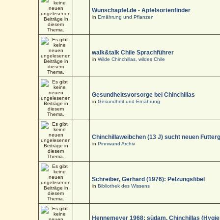
Wunschapfel.de - Apfelsortenfinder
in
Ernährung und Pflanzen
walk&talk Chile Sprachführer
in
Wilde Chinchillas, wildes Chile
Gesundheitsvorsorge bei Chinchillas
in
Gesundheit und Ernährung
Chinchillaweibchen (13 J) sucht neuen Futter
in
Pinnwand Archiv
Schreiber, Gerhard (1976): Pelzungsfibel
in
Bibliothek des Wissens
Hennemeyer 1968: südam. Chinchillas (Hygi