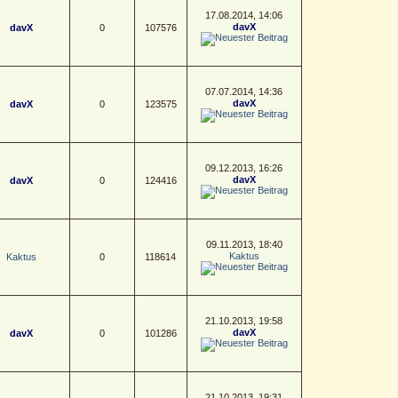
17.08.2014, 14:06
davX
davX
0
107576
07.07.2014, 14:36
davX
davX
0
123575
09.12.2013, 16:26
davX
davX
0
124416
09.11.2013, 18:40
Kaktus
Kaktus
0
118614
21.10.2013, 19:58
davX
davX
0
101286
21.10.2013, 19:31