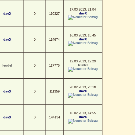
17.03.2013, 21:04
davX
davX
0
110327
16.03.2013, 15:45
davX
davX
0
114674
12.03.2013, 12:29
leudel
leudel
0
117775
28.02.2013, 23:18
davX
davX
0
111359
16.02.2013, 14:55
davX
davX
0
144134