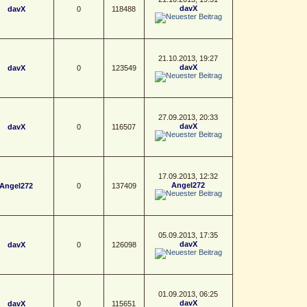
davX
davX
0
118488
21.10.2013, 19:27
davX
davX
0
123549
27.09.2013, 20:33
davX
davX
0
116507
17.09.2013, 12:32
Angel272
Angel272
0
137409
05.09.2013, 17:35
davX
davX
0
126098
01.09.2013, 06:25
davX
davX
0
115651