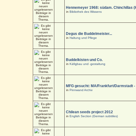
Hennemeyer 1968: südam. Chinchillas (
in
Bibliothek des Wissens
Degus die Buddelmeister...
in
Haltung und Pflege
Buddelkisten und Co.
in
Käfigbau und -gestaltung
MFG gesucht: MA/Frankfurt/Darmstadt 
in
Pinnwand Archiv
Chilean seeds project 2012
in
English Section (German subtitles)