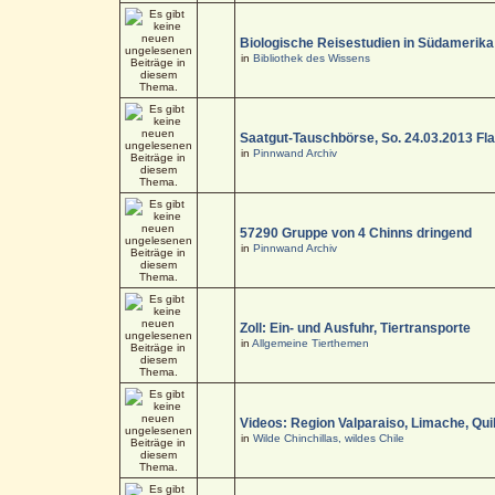
Biologische Reisestudien in Südamerika
in
Bibliothek des Wissens
Saatgut-Tauschbörse, So. 24.03.2013 Fl
in
Pinnwand Archiv
57290 Gruppe von 4 Chinns dringend
in
Pinnwand Archiv
Zoll: Ein- und Ausfuhr, Tiertransporte
in
Allgemeine Tierthemen
Videos: Region Valparaiso, Limache, Quil
in
Wilde Chinchillas, wildes Chile