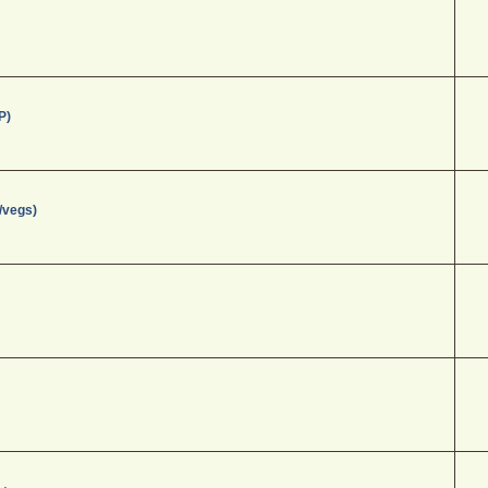
P)
/vegs)