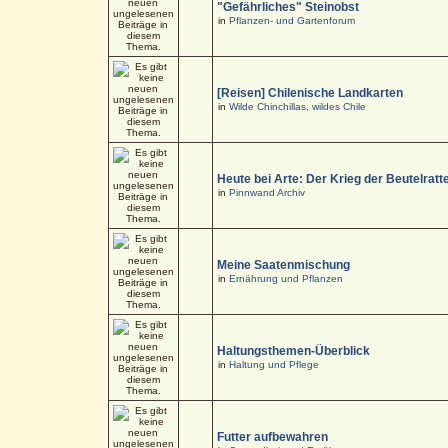
"Gefährliches" Steinobst
in
Pflanzen- und Gartenforum
[Reisen] Chilenische Landkarten
in
Wilde Chinchillas, wildes Chile
Heute bei Arte: Der Krieg der Beutelratt
in
Pinnwand Archiv
Meine Saatenmischung
in
Ernährung und Pflanzen
Haltungsthemen-Überblick
in
Haltung und Pflege
Futter aufbewahren