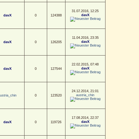
31.07.2016, 12:25
davX
davX
0
124388
11.04.2016, 23:35
davX
davX
0
126205
22.02.2015, 07:48
davX
davX
0
127544
24.12.2014, 21:01
austria_chin
ustria_chin
0
123520
17.08.2014, 22:37
davX
davX
0
119726