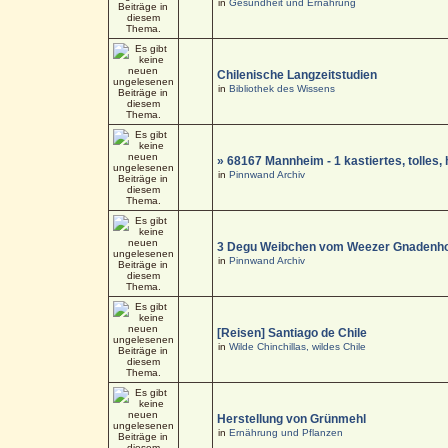
in
Gesundheit und Ernährung
Chilenische Langzeitstudien
in
Bibliothek des Wissens
» 68167 Mannheim - 1 kastiertes, tolle
in
Pinnwand Archiv
3 Degu Weibchen vom Weezer Gnadenho
in
Pinnwand Archiv
[Reisen] Santiago de Chile
in
Wilde Chinchillas, wildes Chile
Herstellung von Grünmehl
in
Ernährung und Pflanzen