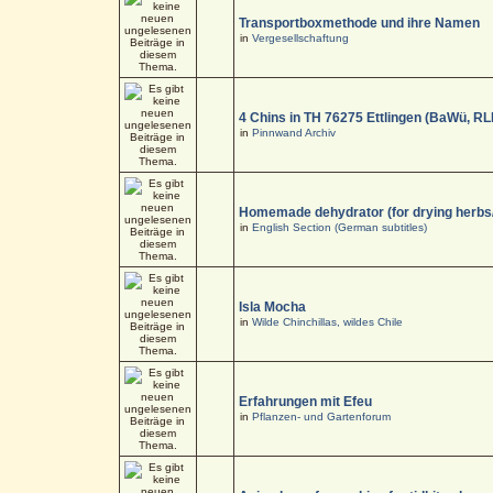
Transportboxmethode und ihre Namen
in
Vergesellschaftung
4 Chins in TH 76275 Ettlingen (BaWü, RL
in
Pinnwand Archiv
Homemade dehydrator (for drying herbs
in
English Section (German subtitles)
Isla Mocha
in
Wilde Chinchillas, wildes Chile
Erfahrungen mit Efeu
in
Pflanzen- und Gartenforum