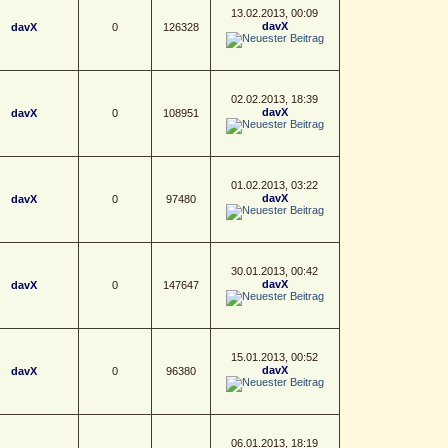
13.02.2013, 00:09
davX
davX
0
126328
02.02.2013, 18:39
davX
davX
0
108951
01.02.2013, 03:22
davX
davX
0
97480
30.01.2013, 00:42
davX
davX
0
147647
15.01.2013, 00:52
davX
davX
0
96380
06.01.2013, 18:19