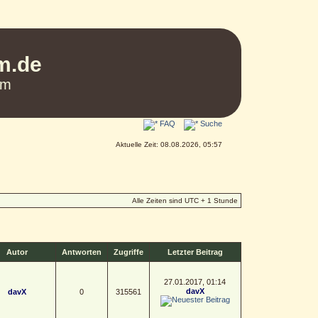
um.de
um
FAQ
Suche
Aktuelle Zeit: 08.08.2026, 05:57
Alle Zeiten sind UTC + 1 Stunde
Autor
Antworten
Zugriffe
Letzter Beitrag
27.01.2017, 01:14
davX
davX
0
315561