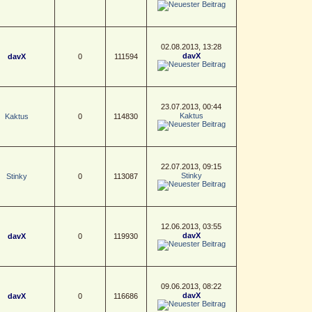
02.08.2013, 13:28
davX
davX
0
111594
23.07.2013, 00:44
Kaktus
Kaktus
0
114830
22.07.2013, 09:15
Stinky
Stinky
0
113087
12.06.2013, 03:55
davX
davX
0
119930
09.06.2013, 08:22
davX
davX
0
116686