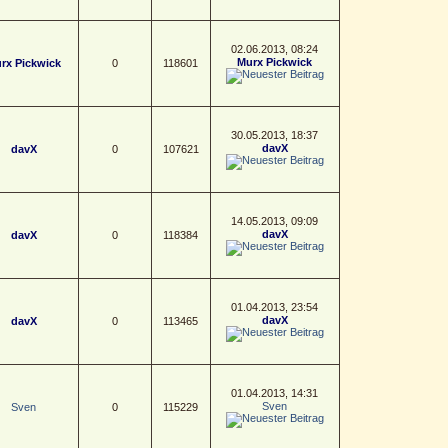
02.06.2013, 08:24
Murx Pickwick
rx Pickwick
0
118601
30.05.2013, 18:37
davX
davX
0
107621
14.05.2013, 09:09
davX
davX
0
118384
01.04.2013, 23:54
davX
davX
0
113465
01.04.2013, 14:31
Sven
Sven
0
115229