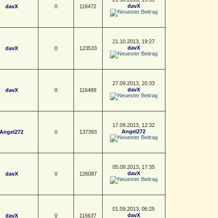
davX
davX
0
118472
21.10.2013, 19:27
davX
davX
0
123533
27.09.2013, 20:33
davX
davX
0
116489
17.09.2013, 12:32
Angel272
Angel272
0
137393
05.09.2013, 17:35
davX
davX
0
126087
01.09.2013, 06:25
davX
davX
0
115637