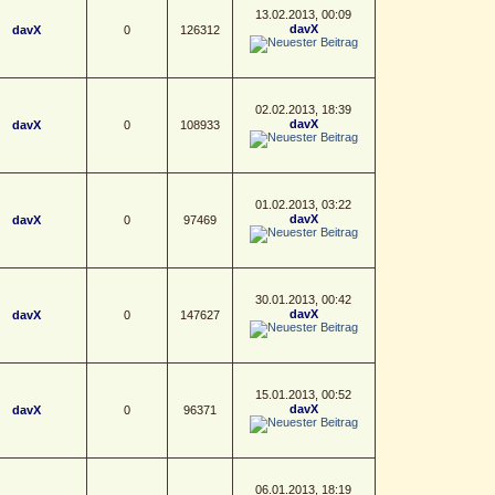
13.02.2013, 00:09
davX
davX
0
126312
02.02.2013, 18:39
davX
davX
0
108933
01.02.2013, 03:22
davX
davX
0
97469
30.01.2013, 00:42
davX
davX
0
147627
15.01.2013, 00:52
davX
davX
0
96371
06.01.2013, 18:19