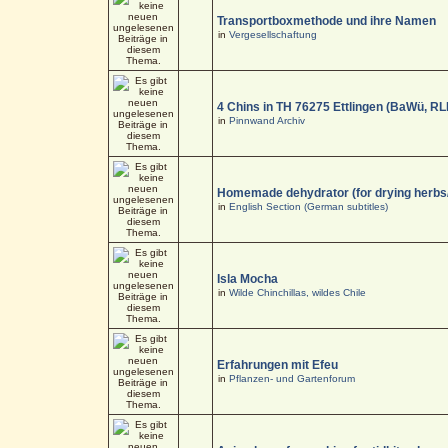
Transportboxmethode und ihre Namen
in
Vergesellschaftung
4 Chins in TH 76275 Ettlingen (BaWü, RL
in
Pinnwand Archiv
Homemade dehydrator (for drying herbs
in
English Section (German subtitles)
Isla Mocha
in
Wilde Chinchillas, wildes Chile
Erfahrungen mit Efeu
in
Pflanzen- und Gartenforum