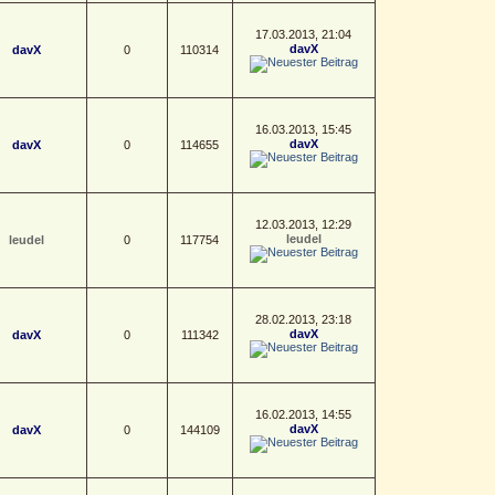
17.03.2013, 21:04
davX
davX
0
110314
16.03.2013, 15:45
davX
davX
0
114655
12.03.2013, 12:29
leudel
leudel
0
117754
28.02.2013, 23:18
davX
davX
0
111342
16.02.2013, 14:55
davX
davX
0
144109