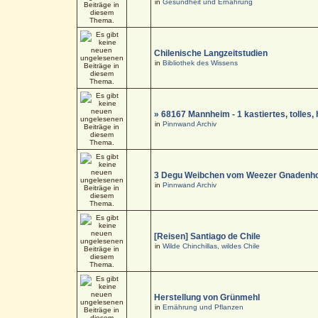
in
Gesundheit und Ernährung
Chilenische Langzeitstudien
in
Bibliothek des Wissens
» 68167 Mannheim - 1 kastiertes, tolle
in
Pinnwand Archiv
3 Degu Weibchen vom Weezer Gnadenho
in
Pinnwand Archiv
[Reisen] Santiago de Chile
in
Wilde Chinchillas, wildes Chile
Herstellung von Grünmehl
in
Ernährung und Pflanzen