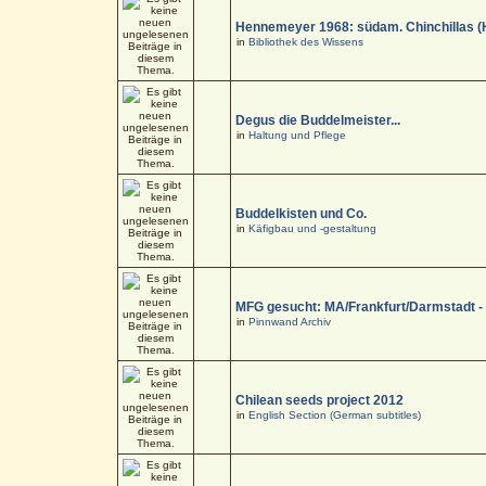
Hennemeyer 1968: südam. Chinchillas (
in
Bibliothek des Wissens
Degus die Buddelmeister...
in
Haltung und Pflege
Buddelkisten und Co.
in
Käfigbau und -gestaltung
MFG gesucht: MA/Frankfurt/Darmstadt 
in
Pinnwand Archiv
Chilean seeds project 2012
in
English Section (German subtitles)