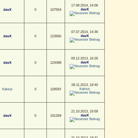
17.08.2014, 14:06
davX
davX
0
107554
07.07.2014, 14:36
davX
davX
0
123560
09.12.2013, 16:26
davX
davX
0
124398
09.11.2013, 18:40
Kaktus
Kaktus
0
118593
21.10.2013, 19:58
davX
davX
0
101269
21.10.2013, 19:31