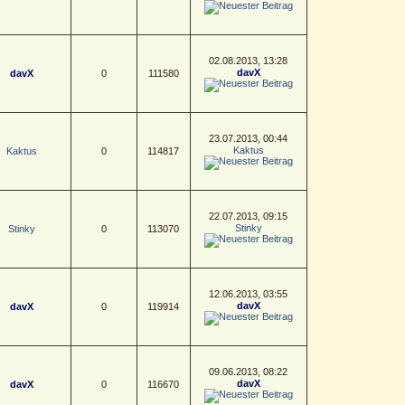
02.08.2013, 13:28
davX
davX
0
111580
23.07.2013, 00:44
Kaktus
Kaktus
0
114817
22.07.2013, 09:15
Stinky
Stinky
0
113070
12.06.2013, 03:55
davX
davX
0
119914
09.06.2013, 08:22
davX
davX
0
116670