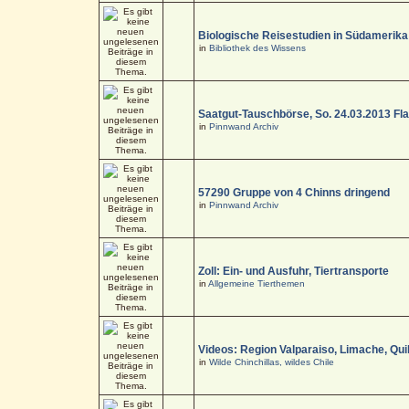
Biologische Reisestudien in Südamerika
in
Bibliothek des Wissens
Saatgut-Tauschbörse, So. 24.03.2013 Fl
in
Pinnwand Archiv
57290 Gruppe von 4 Chinns dringend
in
Pinnwand Archiv
Zoll: Ein- und Ausfuhr, Tiertransporte
in
Allgemeine Tierthemen
Videos: Region Valparaiso, Limache, Quil
in
Wilde Chinchillas, wildes Chile