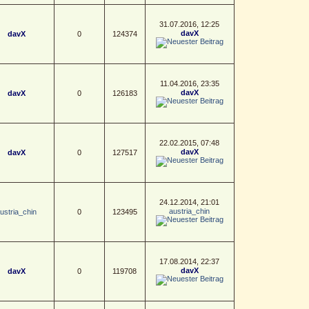
31.07.2016, 12:25
davX
davX
0
124374
11.04.2016, 23:35
davX
davX
0
126183
22.02.2015, 07:48
davX
davX
0
127517
24.12.2014, 21:01
austria_chin
ustria_chin
0
123495
17.08.2014, 22:37
davX
davX
0
119708