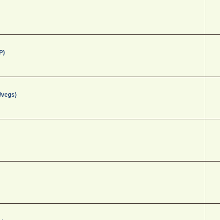
P)
/vegs)