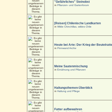
"Gefährliches" Steinobst
in
Pflanzen- und Gartenforum
[Reisen] Chilenische Landkarten
in
Wilde Chinchillas, wildes Chile
Heute bei Arte: Der Krieg der Beutelratt
in
Pinnwand Archiv
Meine Saatenmischung
in
Ernährung und Pflanzen
Haltungsthemen-Überblick
in
Haltung und Pflege
Futter aufbewahren