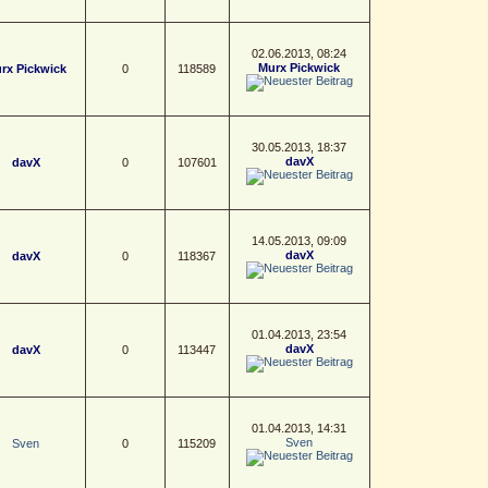
02.06.2013, 08:24
Murx Pickwick
rx Pickwick
0
118589
30.05.2013, 18:37
davX
davX
0
107601
14.05.2013, 09:09
davX
davX
0
118367
01.04.2013, 23:54
davX
davX
0
113447
01.04.2013, 14:31
Sven
Sven
0
115209