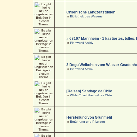
Chilenische Langzeitstudien
in
Bibliothek des Wissens
» 68167 Mannheim - 1 kastiertes, tolle
in
Pinnwand Archiv
3 Degu Weibchen vom Weezer Gnadenho
in
Pinnwand Archiv
[Reisen] Santiago de Chile
in
Wilde Chinchillas, wildes Chile
Herstellung von Grünmehl
in
Ernährung und Pflanzen