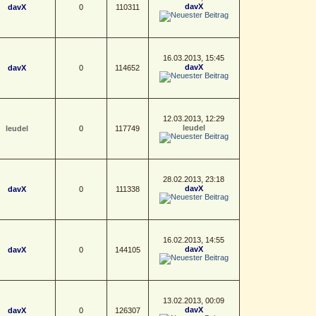
davX
davX
0
110311
16.03.2013, 15:45
davX
davX
0
114652
12.03.2013, 12:29
leudel
leudel
0
117749
28.02.2013, 23:18
davX
davX
0
111338
16.02.2013, 14:55
davX
davX
0
144105
13.02.2013, 00:09
davX
davX
0
126307