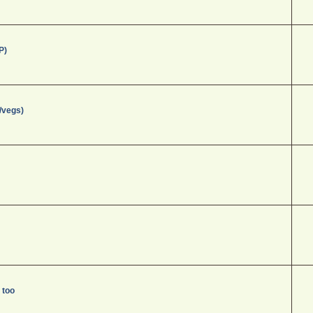
P)
/vegs)
 too