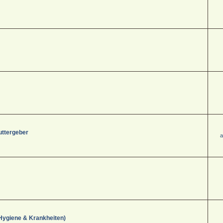
uttergeber
a
Hygiene & Krankheiten)