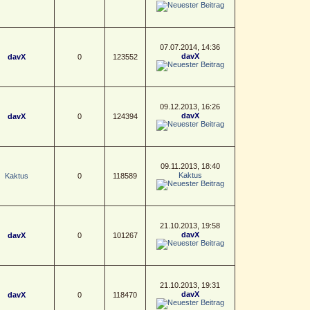
07.07.2014, 14:36
davX
davX
0
123552
09.12.2013, 16:26
davX
davX
0
124394
09.11.2013, 18:40
Kaktus
Kaktus
0
118589
21.10.2013, 19:58
davX
davX
0
101267
21.10.2013, 19:31
davX
davX
0
118470