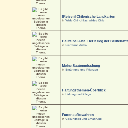
[Reisen] Chilenische Landkarten
in
Wilde Chinchillas, wildes Chile
Heute bei Arte: Der Krieg der Beutelratt
in
Pinnwand Archiv
Meine Saatenmischung
in
Ernährung und Pflanzen
Haltungsthemen-Überblick
in
Haltung und Pflege
Futter aufbewahren
in
Gesundheit und Ernährung