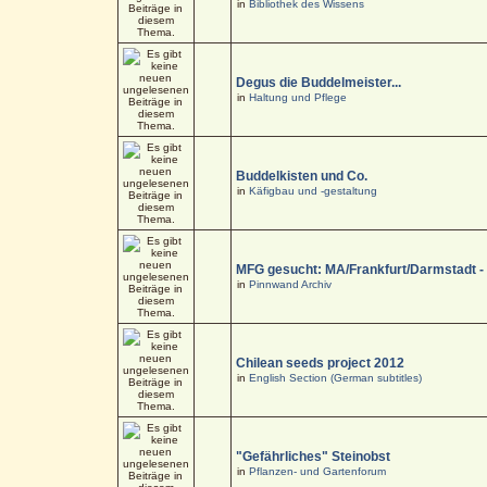
in
Bibliothek des Wissens
Degus die Buddelmeister...
in
Haltung und Pflege
Buddelkisten und Co.
in
Käfigbau und -gestaltung
MFG gesucht: MA/Frankfurt/Darmstadt 
in
Pinnwand Archiv
Chilean seeds project 2012
in
English Section (German subtitles)
"Gefährliches" Steinobst
in
Pflanzen- und Gartenforum