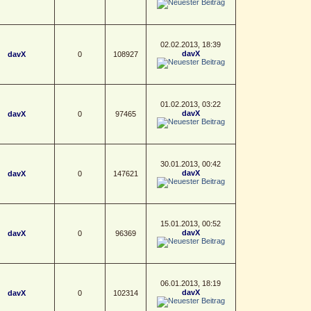
02.02.2013, 18:39
davX
davX
0
108927
01.02.2013, 03:22
davX
davX
0
97465
30.01.2013, 00:42
davX
davX
0
147621
15.01.2013, 00:52
davX
davX
0
96369
06.01.2013, 18:19
davX
davX
0
102314