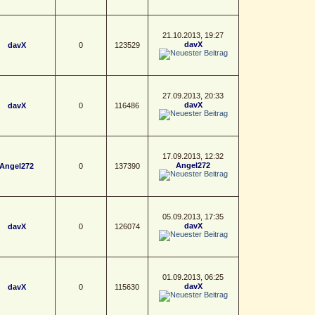
21.10.2013, 19:27
davX
davX
0
123529
27.09.2013, 20:33
davX
davX
0
116486
17.09.2013, 12:32
Angel272
Angel272
0
137390
05.09.2013, 17:35
davX
davX
0
126074
01.09.2013, 06:25
davX
davX
0
115630