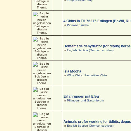
4 Chins in TH 76275 Ettlingen (BaWü, RL
in
Pinnwand Archiv
Homemade dehydrator (for drying herbs
in
English Section (German subtitles)
Isla Mocha
in
Wilde Chinchillas, wildes Chile
Erfahrungen mit Efeu
in
Pflanzen- und Gartenforum
Animals prefer working for tidbits, degus
in
English Section (German subtitles)