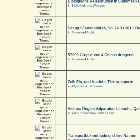
Biologische Reisestudien in Südamerika
in
Bibliothek des Wissens
Saatgut-Tauschbörse, So. 24.03.2013 Fl
in
Pinnwand Archiv
57290 Gruppe von 4 Chinns dringend
in
Pinnwand Archiv
Zoll: Ein- und Ausfuhr, Tiertransporte
in
Allgemeine Tierthemen
Videos: Region Valparaiso, Limache, Quil
in
Wilde Chinchillas, wildes Chile
Transportboxmethode und ihre Namen
in
Vergesellschaftung