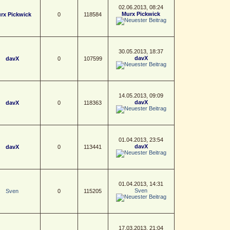
02.06.2013, 08:24
Murx Pickwick
rx Pickwick
0
118584
30.05.2013, 18:37
davX
davX
0
107599
14.05.2013, 09:09
davX
davX
0
118363
01.04.2013, 23:54
davX
davX
0
113441
01.04.2013, 14:31
Sven
Sven
0
115205
17.03.2013, 21:04