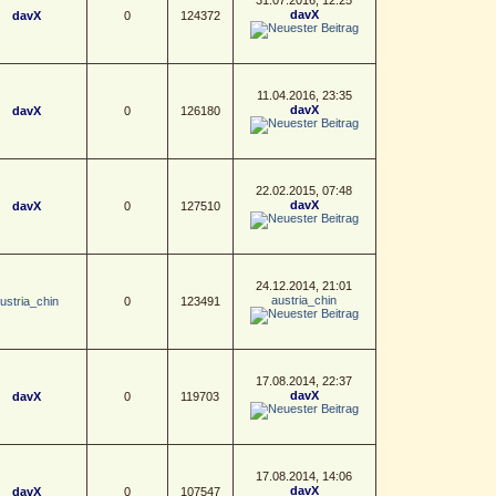
davX
davX
0
124372
11.04.2016, 23:35
davX
davX
0
126180
22.02.2015, 07:48
davX
davX
0
127510
24.12.2014, 21:01
austria_chin
ustria_chin
0
123491
17.08.2014, 22:37
davX
davX
0
119703
17.08.2014, 14:06
davX
davX
0
107547