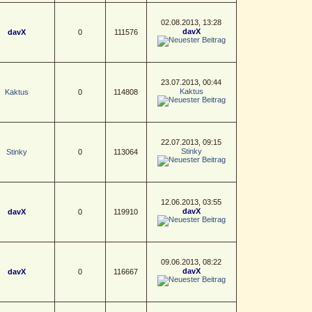
02.08.2013, 13:28
davX
davX
0
111576
23.07.2013, 00:44
Kaktus
Kaktus
0
114808
22.07.2013, 09:15
Stinky
Stinky
0
113064
12.06.2013, 03:55
davX
davX
0
119910
09.06.2013, 08:22
davX
davX
0
116667