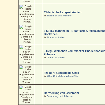
Chilenische Langzeitstudien
in
Bibliothek des Wissens
» 68167 Mannheim - 1 kastiertes, tolles, hüb
Böckchen
in
Pinnwand Archiv
3 Degu Weibchen vom Weezer Gnadenhof suc
Zuhause
in
Pinnwand Archiv
[Reisen] Santiago de Chile
in
Wilde Chinchillas, wildes Chile
Herstellung von Grünmehl
in
Ernährung und Pflanzen