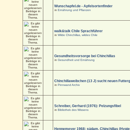
Wunschapfel.de - Apfelsortenfinder
in
Ernährung und Pflanzen
walk&talk Chile Sprachführer
in
Wilde Chinchillas, wildes Chile
Gesundheitsvorsorge bei Chinchillas
in
Gesundheit und Ernährung
Chinchillaweibchen (13 J) sucht neuen Futter
in
Pinnwand Archiv
Schreiber, Gerhard (1976): Pelzungsfibel
in
Bibliothek des Wissens
Hennemeyer 1968: südam. Chinchillas (Hygi