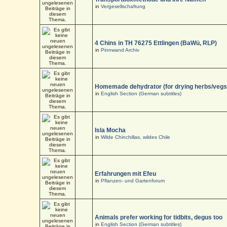
in
Vergesellschaftung
4 Chins in TH 76275 Ettlingen (BaWü, RLP)
in
Pinnwand Archiv
Homemade dehydrator (for drying herbs/vegs
in
English Section (German subtitles)
Isla Mocha
in
Wilde Chinchillas, wildes Chile
Erfahrungen mit Efeu
in
Pflanzen- und Gartenforum
Animals prefer working for tidbits, degus too
in
English Section (German subtitles)