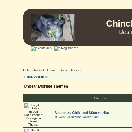
Chinc
Das 
Anmelden
Registrieren
Unbeantwortete Themen
|
Aktive Themen
Foren-Übersicht
Unbeantwortete Themen
Themen
Videos zu Chile und Südamerika
in
Wilde Chinchillas, wildes Chile