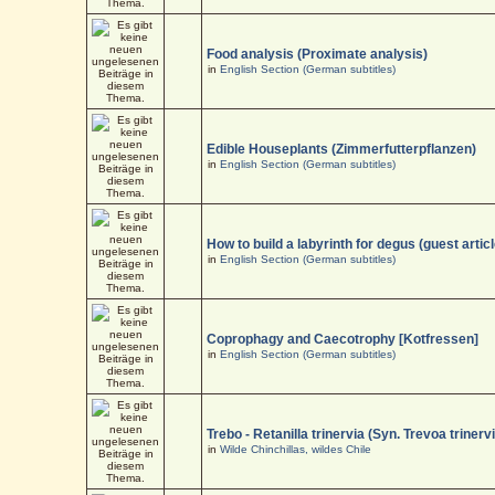
Food analysis (Proximate analysis)
in
English Section (German subtitles)
Edible Houseplants (Zimmerfutterpflanzen)
in
English Section (German subtitles)
How to build a labyrinth for degus (guest articl
in
English Section (German subtitles)
Coprophagy and Caecotrophy [Kotfressen]
in
English Section (German subtitles)
Trebo - Retanilla trinervia (Syn. Trevoa trinerv
in
Wilde Chinchillas, wildes Chile