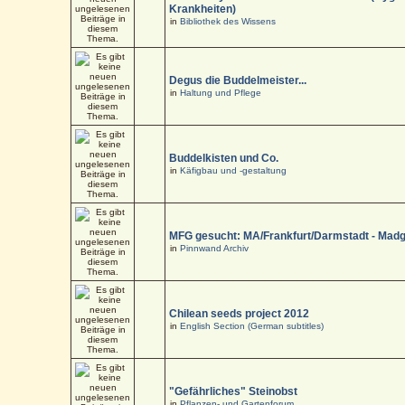
Krankheiten)
in
Bibliothek des Wissens
Degus die Buddelmeister...
in
Haltung und Pflege
Buddelkisten und Co.
in
Käfigbau und -gestaltung
MFG gesucht: MA/Frankfurt/Darmstadt - Mad
in
Pinnwand Archiv
Chilean seeds project 2012
in
English Section (German subtitles)
"Gefährliches" Steinobst
in
Pflanzen- und Gartenforum