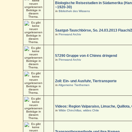
Biologische Reisestudien in Südamerika (Han
~1920-30)
in
Bibliothek des Wissens
Saatgut-Tauschbörse, So. 24.03.2013 Flaach/
in
Pinnwand Archiv
57290 Gruppe von 4 Chinns dringend
in
Pinnwand Archiv
Zoll: Ein- und Ausfuhr, Tiertransporte
in
Allgemeine Tierthemen
Videos: Region Valparaiso, Limache, Quillota,
in
Wilde Chinchillas, wildes Chile
Transportboxmethode und ihre Namen