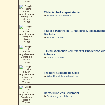
Chilenische Langzeitstudien
in
Bibliothek des Wissens
» 68167 Mannheim - 1 kastiertes, tolles, hüb
Böckchen
in
Pinnwand Archiv
3 Degu Weibchen vom Weezer Gnadenhof suc
Zuhause
in
Pinnwand Archiv
[Reisen] Santiago de Chile
in
Wilde Chinchillas, wildes Chile
Herstellung von Grünmehl
in
Ernährung und Pflanzen