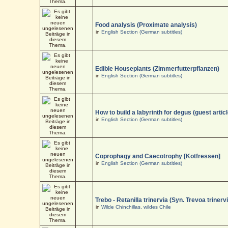
Food analysis (Proximate analysis)
in
English Section (German subtitles)
Edible Houseplants (Zimmerfutterpflanzen)
in
English Section (German subtitles)
How to build a labyrinth for degus (guest articl
in
English Section (German subtitles)
Coprophagy and Caecotrophy [Kotfressen]
in
English Section (German subtitles)
Trebo - Retanilla trinervia (Syn. Trevoa trinerv
in
Wilde Chinchillas, wildes Chile