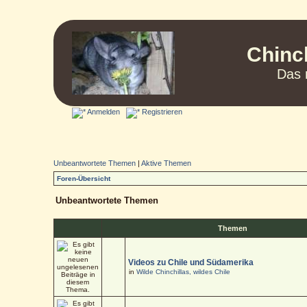
Chinc
Das 
Anmelden
Registrieren
Unbeantwortete Themen
|
Aktive Themen
Foren-Übersicht
Unbeantwortete Themen
Themen
Videos zu Chile und Südamerika
in
Wilde Chinchillas, wildes Chile