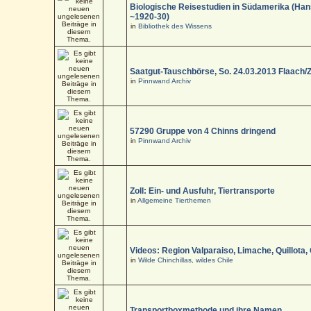
Biologische Reisestudien in Südamerika (Han
~1920-30)
in
Bibliothek des Wissens
Saatgut-Tauschbörse, So. 24.03.2013 Flaach/
in
Pinnwand Archiv
57290 Gruppe von 4 Chinns dringend
in
Pinnwand Archiv
Zoll: Ein- und Ausfuhr, Tiertransporte
in
Allgemeine Tierthemen
Videos: Region Valparaiso, Limache, Quillota,
in
Wilde Chinchillas, wildes Chile
Transportboxmethode und ihre Namen