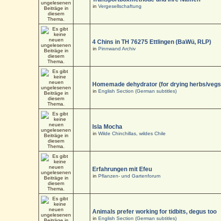
in
Vergesellschaftung
4 Chins in TH 76275 Ettlingen (BaWü, RLP)
in
Pinnwand Archiv
Homemade dehydrator (for drying herbs/vegs
in
English Section (German subtitles)
Isla Mocha
in
Wilde Chinchillas, wildes Chile
Erfahrungen mit Efeu
in
Pflanzen- und Gartenforum
Animals prefer working for tidbits, degus too
in
English Section (German subtitles)