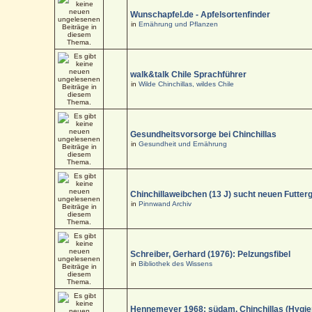
Wunschapfel.de - Apfelsortenfinder
in
Ernährung und Pflanzen
walk&talk Chile Sprachführer
in
Wilde Chinchillas, wildes Chile
Gesundheitsvorsorge bei Chinchillas
in
Gesundheit und Ernährung
Chinchillaweibchen (13 J) sucht neuen Futter
in
Pinnwand Archiv
Schreiber, Gerhard (1976): Pelzungsfibel
in
Bibliothek des Wissens
Hennemeyer 1968: südam. Chinchillas (Hygi