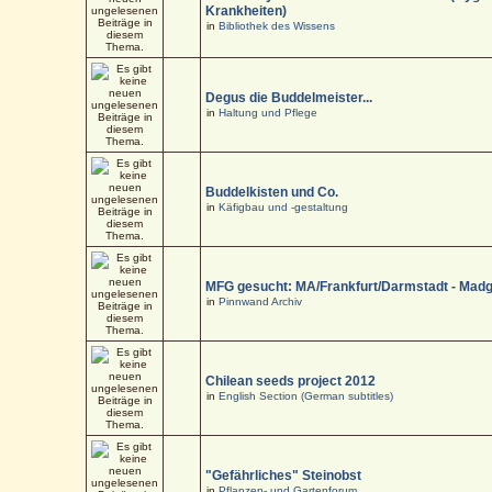
Krankheiten)
in
Bibliothek des Wissens
Degus die Buddelmeister...
in
Haltung und Pflege
Buddelkisten und Co.
in
Käfigbau und -gestaltung
MFG gesucht: MA/Frankfurt/Darmstadt - Mad
in
Pinnwand Archiv
Chilean seeds project 2012
in
English Section (German subtitles)
"Gefährliches" Steinobst
in
Pflanzen- und Gartenforum