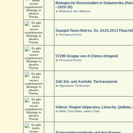
Biologische Reisestudien in Südamerika (Han
~1920-30)
in
Bibliothek des Wissens
Saatgut-Tauschbörse, So. 24.03.2013 Flaach/
in
Pinnwand Archiv
57290 Gruppe von 4 Chinns dringend
in
Pinnwand Archiv
Zoll: Ein- und Ausfuhr, Tiertransporte
in
Allgemeine Tierthemen
Videos: Region Valparaiso, Limache, Quillota,
in
Wilde Chinchillas, wildes Chile
Transportboxmethode und ihre Namen