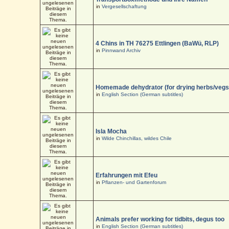
in
Vergesellschaftung
4 Chins in TH 76275 Ettlingen (BaWü, RLP)
in
Pinnwand Archiv
Homemade dehydrator (for drying herbs/vegs
in
English Section (German subtitles)
Isla Mocha
in
Wilde Chinchillas, wildes Chile
Erfahrungen mit Efeu
in
Pflanzen- und Gartenforum
Animals prefer working for tidbits, degus too
in
English Section (German subtitles)