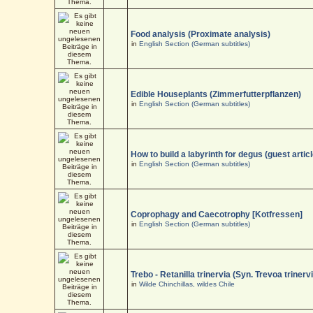
Food analysis (Proximate analysis)
in
English Section (German subtitles)
Edible Houseplants (Zimmerfutterpflanzen)
in
English Section (German subtitles)
How to build a labyrinth for degus (guest articl
in
English Section (German subtitles)
Coprophagy and Caecotrophy [Kotfressen]
in
English Section (German subtitles)
Trebo - Retanilla trinervia (Syn. Trevoa trinerv
in
Wilde Chinchillas, wildes Chile