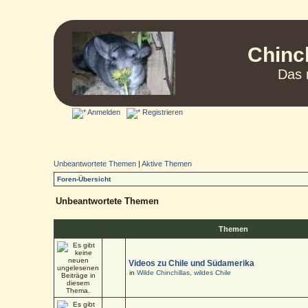
Chinc
Das 
Anmelden
Registrieren
Unbeantwortete Themen
|
Aktive Themen
Foren-Übersicht
Unbeantwortete Themen
Themen
Videos zu Chile und Südamerika
in
Wilde Chinchillas, wildes Chile