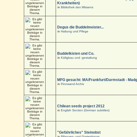
Krankheiten)
in
Bibliothek des Wissens
Degus die Buddelmeister...
in
Haltung und Pflege
Buddelkisten und Co.
in
Käfigbau und -gestaltung
MFG gesucht: MA/Frankfurt/Darmstadt - Mad
in
Pinnwand Archiv
Chilean seeds project 2012
in
English Section (German subtitles)
"Gefährliches" Steinobst
in
Pflanzen- und Gartenforum