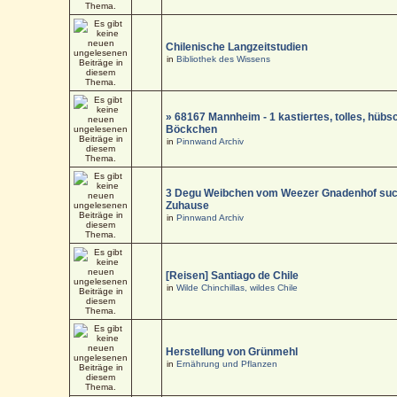
Chilenische Langzeitstudien
in
Bibliothek des Wissens
» 68167 Mannheim - 1 kastiertes, tolles, hüb
Böckchen
in
Pinnwand Archiv
3 Degu Weibchen vom Weezer Gnadenhof suc
Zuhause
in
Pinnwand Archiv
[Reisen] Santiago de Chile
in
Wilde Chinchillas, wildes Chile
Herstellung von Grünmehl
in
Ernährung und Pflanzen