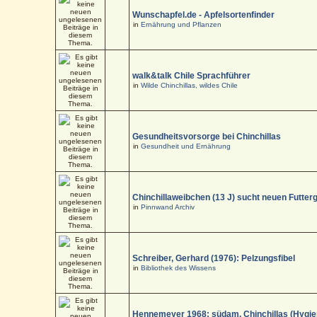
Wunschapfel.de - Apfelsortenfinder
in
Ernährung und Pflanzen
walk&talk Chile Sprachführer
in
Wilde Chinchillas, wildes Chile
Gesundheitsvorsorge bei Chinchillas
in
Gesundheit und Ernährung
Chinchillaweibchen (13 J) sucht neuen Futter
in
Pinnwand Archiv
Schreiber, Gerhard (1976): Pelzungsfibel
in
Bibliothek des Wissens
Hennemeyer 1968: südam. Chinchillas (Hygi