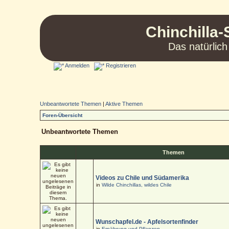
Chinchilla-
Das natürlich
Anmelden
Registrieren
Unbeantwortete Themen
|
Aktive Themen
Foren-Übersicht
Unbeantwortete Themen
Themen
Videos zu Chile und Südamerika
in
Wilde Chinchillas, wildes Chile
Wunschapfel.de - Apfelsortenfinder
in
Ernährung und Pflanzen