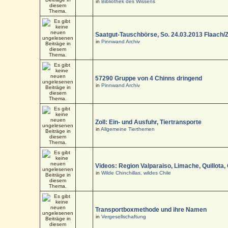
in
Bibliothek des Wissens
Saatgut-Tauschbörse, So. 24.03.2013 Flaach/
in
Pinnwand Archiv
57290 Gruppe von 4 Chinns dringend
in
Pinnwand Archiv
Zoll: Ein- und Ausfuhr, Tiertransporte
in
Allgemeine Tierthemen
Videos: Region Valparaiso, Limache, Quillota,
in
Wilde Chinchillas, wildes Chile
Transportboxmethode und ihre Namen
in
Vergesellschaftung