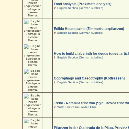
Food analysis (Proximate analysis)
in
English Section (German subtitles)
Edible Houseplants (Zimmerfutterpflanzen)
in
English Section (German subtitles)
How to build a labyrinth for degus (guest articl
in
English Section (German subtitles)
Coprophagy and Caecotrophy [Kotfressen]
in
English Section (German subtitles)
Trebo - Retanilla trinervia (Syn. Trevoa trinerv
in
Wilde Chinchillas, wildes Chile
Pflanzen in der Quebrada de la Plata, Provinz