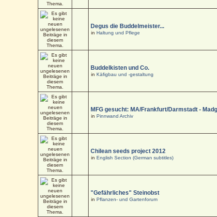
Degus die Buddelmeister...
in
Haltung und Pflege
Buddelkisten und Co.
in
Käfigbau und -gestaltung
MFG gesucht: MA/Frankfurt/Darmstadt - Mad
in
Pinnwand Archiv
Chilean seeds project 2012
in
English Section (German subtitles)
"Gefährliches" Steinobst
in
Pflanzen- und Gartenforum