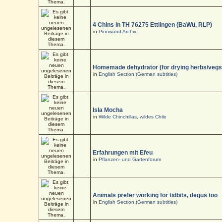
4 Chins in TH 76275 Ettlingen (BaWü, RLP)
in
Pinnwand Archiv
Homemade dehydrator (for drying herbs/vegs
in
English Section (German subtitles)
Isla Mocha
in
Wilde Chinchillas, wildes Chile
Erfahrungen mit Efeu
in
Pflanzen- und Gartenforum
Animals prefer working for tidbits, degus too
in
English Section (German subtitles)