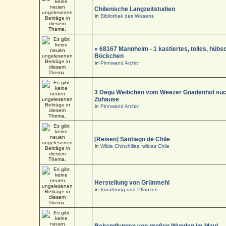
Chilenische Langzeitstudien
in
Bibliothek des Wissens
» 68167 Mannheim - 1 kastiertes, tolles, hüb
Böckchen
in
Pinnwand Archiv
3 Degu Weibchen vom Weezer Gnadenhof suc
Zuhause
in
Pinnwand Archiv
[Reisen] Santiago de Chile
in
Wilde Chinchillas, wildes Chile
Herstellung von Grünmehl
in
Ernährung und Pflanzen
Behandlungen von großen Wunden im Maul