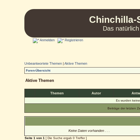
Chinchilla-
Das natürlich
Anmelden
Registrieren
Unbeantwortete Themen
|
Aktive Themen
Foren-Übersicht
Aktive Themen
Themen
Autor
Antw
Es wurden kein
Beiträge der letzten Z
Keine Daten vorhanden . . .
Seite
1
von
1
[ Die Suche ergab 0 Treffer ]