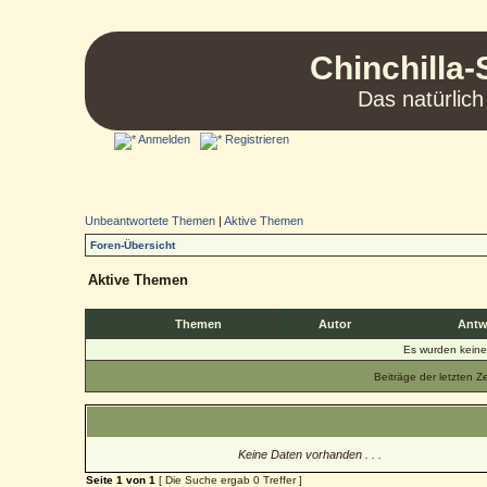
Chinchilla-
Das natürlich
Anmelden
Registrieren
Unbeantwortete Themen
|
Aktive Themen
Foren-Übersicht
Aktive Themen
Themen
Autor
Antw
Es wurden kein
Beiträge der letzten Z
Keine Daten vorhanden . . .
Seite
1
von
1
[ Die Suche ergab 0 Treffer ]