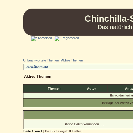
Chinchilla-
Das natürlich
Anmelden
Registrieren
Unbeantwortete Themen
|
Aktive Themen
Foren-Übersicht
Aktive Themen
Themen
Autor
Antw
Es wurden kein
Beiträge der letzten Z
Keine Daten vorhanden . . .
Seite
1
von
1
[ Die Suche ergab 0 Treffer ]