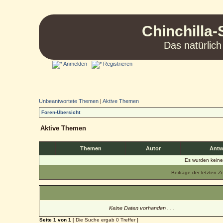
Chinchilla-
Das natürlich
Anmelden
Registrieren
Unbeantwortete Themen
|
Aktive Themen
Foren-Übersicht
Aktive Themen
Themen
Autor
Antw
Es wurden kein
Beiträge der letzten Z
Keine Daten vorhanden . . .
Seite
1
von
1
[ Die Suche ergab 0 Treffer ]