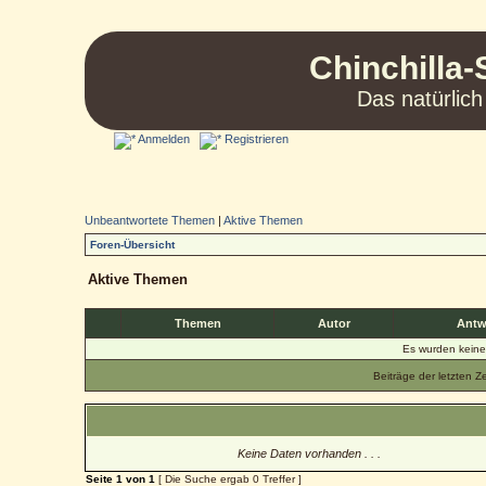
Chinchilla-
Das natürlich
Anmelden
Registrieren
Unbeantwortete Themen
|
Aktive Themen
Foren-Übersicht
Aktive Themen
Themen
Autor
Antw
Es wurden kein
Beiträge der letzten Z
Keine Daten vorhanden . . .
Seite
1
von
1
[ Die Suche ergab 0 Treffer ]