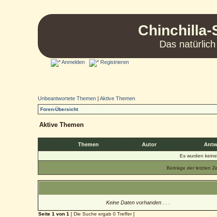
Chinchilla-
Das natürlich
Anmelden
Registrieren
Unbeantwortete Themen
|
Aktive Themen
Foren-Übersicht
Aktive Themen
Themen
Autor
Antw
Es wurden kein
Beiträge der letzten Z
Keine Daten vorhanden . . .
Seite
1
von
1
[ Die Suche ergab 0 Treffer ]