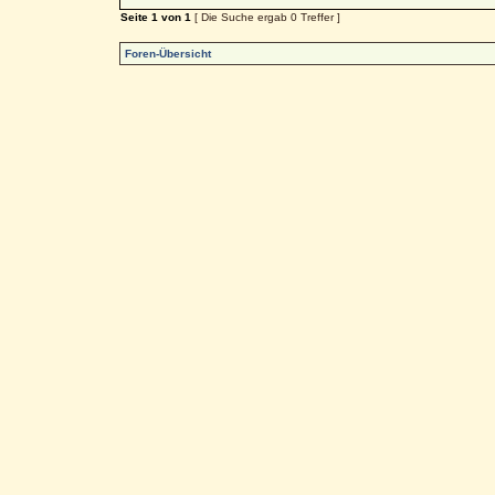
Seite
1
von
1
[ Die Suche ergab 0 Treffer ]
Foren-Übersicht