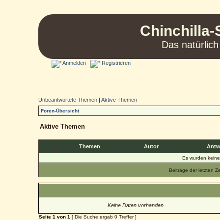
Chinchilla-
Das natürlich
Anmelden
Registrieren
Unbeantwortete Themen
|
Aktive Themen
Foren-Übersicht
Aktive Themen
Themen
Autor
Antw
Es wurden kein
Beiträge der letzten Z
Keine Daten vorhanden . . .
Seite
1
von
1
[ Die Suche ergab 0 Treffer ]