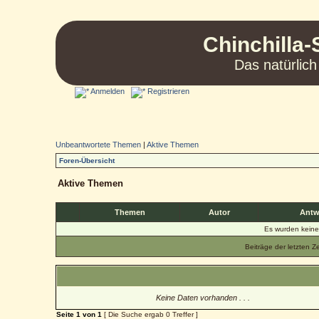
Chinchilla-
Das natürlich
Anmelden
Registrieren
Unbeantwortete Themen
|
Aktive Themen
Foren-Übersicht
Aktive Themen
Themen
Autor
Antw
Es wurden kein
Beiträge der letzten Z
Keine Daten vorhanden . . .
Seite
1
von
1
[ Die Suche ergab 0 Treffer ]