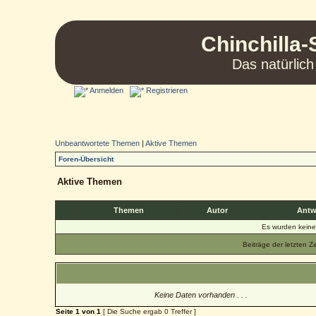
Chinchilla-
Das natürlich
Anmelden
Registrieren
Unbeantwortete Themen
|
Aktive Themen
Foren-Übersicht
Aktive Themen
Themen
Autor
Antw
Es wurden kein
Beiträge der letzten Z
Keine Daten vorhanden . . .
Seite
1
von
1
[ Die Suche ergab 0 Treffer ]