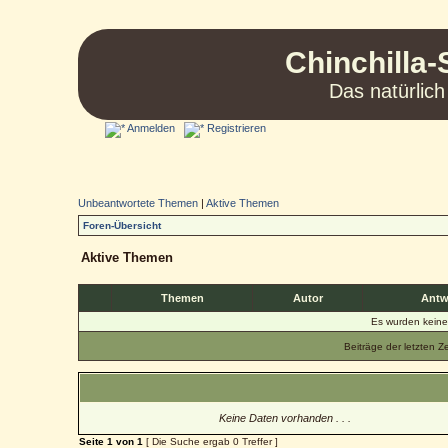
Chinchilla-
Das natürlich
Anmelden
Registrieren
Unbeantwortete Themen
|
Aktive Themen
Foren-Übersicht
Aktive Themen
Themen
Autor
Antw
Es wurden kein
Beiträge der letzten Z
Keine Daten vorhanden . . .
Seite
1
von
1
[ Die Suche ergab 0 Treffer ]