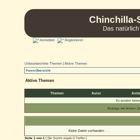
Chinchilla-
Das natürlich
Anmelden
Registrieren
Unbeantwortete Themen
|
Aktive Themen
Foren-Übersicht
Aktive Themen
Themen
Autor
Antw
Es wurden kein
Beiträge der letzten Z
Keine Daten vorhanden . . .
Seite
1
von
1
[ Die Suche ergab 0 Treffer ]