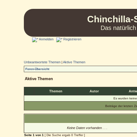
Chinchilla-
Das natürlich
Anmelden
Registrieren
Unbeantwortete Themen
|
Aktive Themen
Foren-Übersicht
Aktive Themen
Themen
Autor
Antw
Es wurden kein
Beiträge der letzten Z
Keine Daten vorhanden . . .
Seite
1
von
1
[ Die Suche ergab 0 Treffer ]