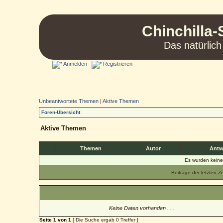
Chinchilla-
Das natürlich
Anmelden
Registrieren
Unbeantwortete Themen
|
Aktive Themen
Foren-Übersicht
Aktive Themen
Themen
Autor
Antw
Es wurden kein
Beiträge der letzten Z
Keine Daten vorhanden . . .
Seite
1
von
1
[ Die Suche ergab 0 Treffer ]