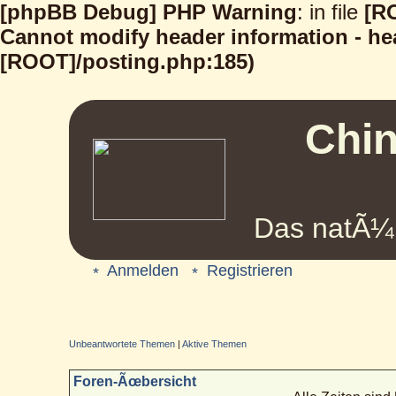
[phpBB Debug] PHP Warning
: in file
[R
Cannot modify header information - hea
[ROOT]/posting.php:185)
Chin
Das natÃ¼r
Anmelden
Registrieren
Unbeantwortete Themen
|
Aktive Themen
Foren-Ãœbersicht