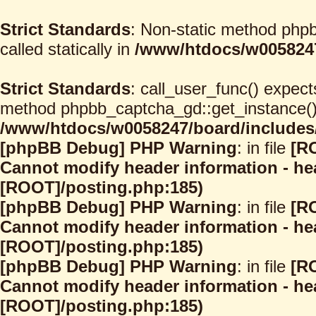
Strict Standards
: Non-static method phpb
called statically in
/www/htdocs/w0058247
Strict Standards
: call_user_func() expect
method phpbb_captcha_gd::get_instance() s
/www/htdocs/w0058247/board/includes/
[phpBB Debug] PHP Warning
: in file
[R
Cannot modify header information - hea
[ROOT]/posting.php:185)
[phpBB Debug] PHP Warning
: in file
[R
Cannot modify header information - hea
[ROOT]/posting.php:185)
[phpBB Debug] PHP Warning
: in file
[R
Cannot modify header information - hea
[ROOT]/posting.php:185)