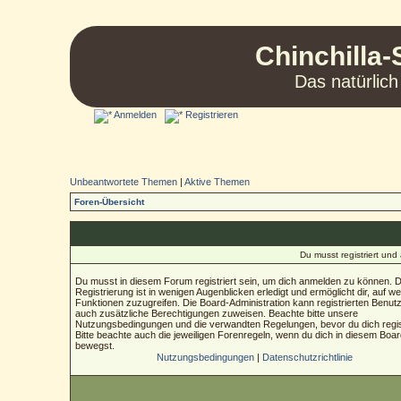
Chinchilla-
Das natürlich
Anmelden
Registrieren
Unbeantwortete Themen
|
Aktive Themen
Foren-Übersicht
Du musst registriert un
Du musst in diesem Forum registriert sein, um dich anmelden zu können. D
Registrierung ist in wenigen Augenblicken erledigt und ermöglicht dir, auf we
Funktionen zuzugreifen. Die Board-Administration kann registrierten Benut
auch zusätzliche Berechtigungen zuweisen. Beachte bitte unsere
Nutzungsbedingungen und die verwandten Regelungen, bevor du dich regist
Bitte beachte auch die jeweiligen Forenregeln, wenn du dich in diesem Boa
bewegst.
Nutzungsbedingungen
|
Datenschutzrichtlinie