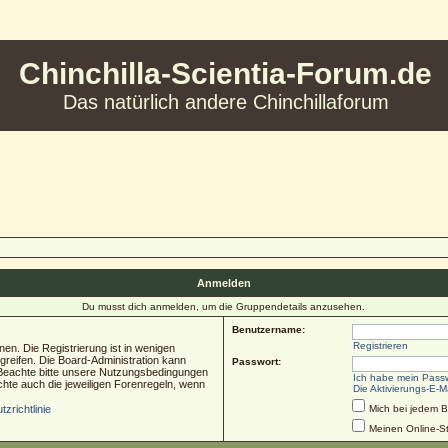
Chinchilla-Scientia-Forum.de
Das natürlich andere Chinchillaforum
Anmelden
Du musst dich anmelden, um die Gruppendetails anzusehen.
Benutzername:
Registrieren
en. Die Registrierung ist in wenigen
ugreifen. Die Board-Administration kann
Passwort:
 Beachte bitte unsere Nutzungsbedingungen
Ich habe mein Pass
chte auch die jeweiligen Forenregeln, wenn
Die Aktivierungs-E-M
zrichtlinie
Mich bei jedem 
Meinen Online-St