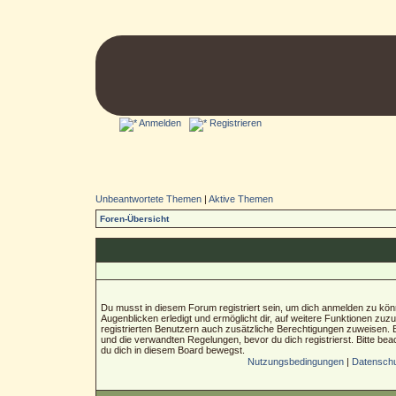
Anmelden
Registrieren
Unbeantwortete Themen
|
Aktive Themen
Foren-Übersicht
Du musst in diesem Forum registriert sein, um dich anmelden zu könn
Augenblicken erledigt und ermöglicht dir, auf weitere Funktionen zuz
registrierten Benutzern auch zusätzliche Berechtigungen zuweisen.
und die verwandten Regelungen, bevor du dich registrierst. Bitte bea
du dich in diesem Board bewegst.
Nutzungsbedingungen
|
Datenschut