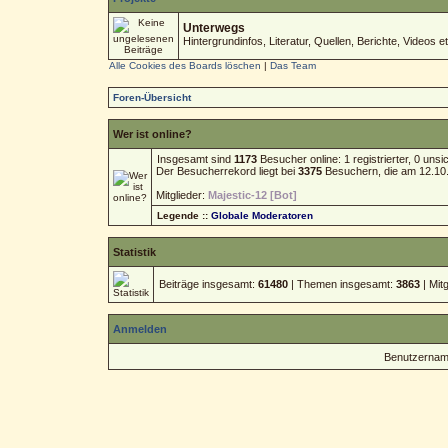
Unterwegs
Hintergrundinfos, Literatur, Quellen, Berichte, Videos et
Alle Cookies des Boards löschen
|
Das Team
Foren-Übersicht
Wer ist online?
Insgesamt sind
1173
Besucher online: 1 registrierter, 0 un
Der Besucherrekord liegt bei
3375
Besuchern, die am 12.10.2
Mitglieder:
Majestic-12 [Bot]
Legende ::
Globale Moderatoren
Statistik
Beiträge insgesamt:
61480
| Themen insgesamt:
3863
| Mit
Anmelden
Benutzernam