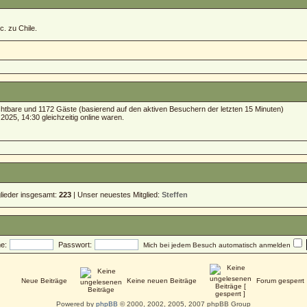
c. zu Chile.
sichtbare und 1172 Gäste (basierend auf den aktiven Besuchern der letzten 15 Minuten)
025, 14:30 gleichzeitig online waren.
glieder insgesamt:
223
| Unser neuestes Mitglied:
Steffen
e:
Passwort:
Mich bei jedem Besuch automatisch anmelden
Neue Beiträge
Keine neuen Beiträge
Forum gesperrt
Powered by
phpBB
© 2000, 2002, 2005, 2007 phpBB Group