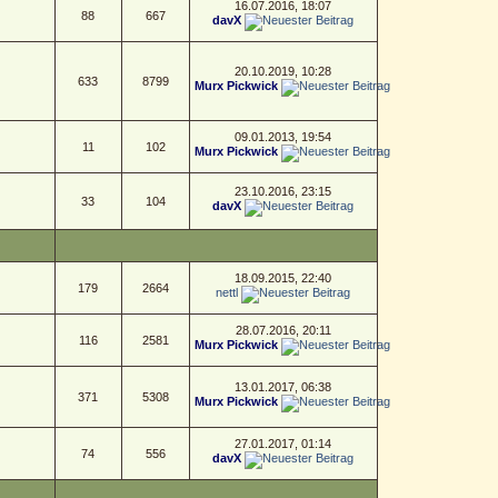
16.07.2016, 18:07
88
667
davX
20.10.2019, 10:28
633
8799
Murx Pickwick
09.01.2013, 19:54
11
102
Murx Pickwick
23.10.2016, 23:15
33
104
davX
18.09.2015, 22:40
179
2664
nettl
28.07.2016, 20:11
116
2581
Murx Pickwick
13.01.2017, 06:38
371
5308
Murx Pickwick
27.01.2017, 01:14
74
556
davX