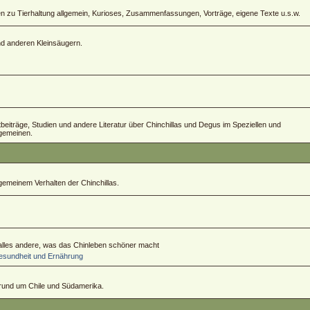
zu Tierhaltung allgemein, Kurioses, Zusammenfassungen, Vorträge, eigene Texte u.s.w.
und anderen Kleinsäugern.
ftbeiträge, Studien und andere Literatur über Chinchillas und Degus im Speziellen und
lgemeinen.
emeinem Verhalten der Chinchillas.
 alles andere, was das Chinleben schöner macht
sundheit und Ernährung
 rund um Chile und Südamerika.