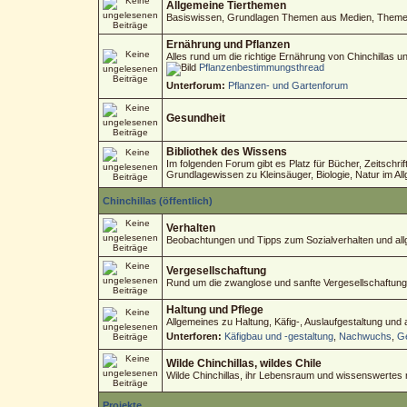
Allgemeine Tierthemen
Basiswissen, Grundlagen Themen aus Medien, Themen 
Ernährung und Pflanzen
Alles rund um die richtige Ernährung von Chinchillas 
Pflanzenbestimmungsthread
Unterforum:
Pflanzen- und Gartenforum
Gesundheit
Bibliothek des Wissens
Im folgenden Forum gibt es Platz für Bücher, Zeitschri
Grundlagewissen zu Kleinsäuger, Biologie, Natur im Al
Chinchillas (öffentlich)
Verhalten
Beobachtungen und Tipps zum Sozialverhalten und allg
Vergesellschaftung
Rund um die zwanglose und sanfte Vergesellschaftung
Haltung und Pflege
Allgemeines zu Haltung, Käfig-, Auslaufgestaltung und
Unterforen:
Käfigbau und -gestaltung
,
Nachwuchs
,
Ge
Wilde Chinchillas, wildes Chile
Wilde Chinchillas, ihr Lebensraum und wissenswertes
Projekte