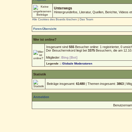
Unterwegs
Hintergrundinfos, Literatur, Quellen, Berichte, Videos et
Alle Cookies des Boards löschen
|
Das Team
Foren-Übersicht
Wer ist online?
Insgesamt sind
555
Besucher online: 1 registrierter, 0 uns
Der Besucherrekord liegt bei
3375
Besuchern, die am 12.10.2
Mitglieder:
Bing [Bot]
Legende ::
Globale Moderatoren
Statistik
Beiträge insgesamt:
61480
| Themen insgesamt:
3863
| Mit
Anmelden
Benutzernam