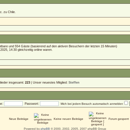
c. zu Chile.
ichtbare und 554 Gäste (basierend auf den aktiven Besuchern der letzten 15 Minuten)
025, 14:30 gleichzeitig online waren.
glieder insgesamt:
223
| Unser neuestes Mitglied:
Steffen
e:
Passwort:
Mich bei jedem Besuch automatisch anmelden
Neue Beiträge
Keine neuen Beiträge
Forum gesperrt
Powered by
phpBB
© 2000, 2002, 2005, 2007 phpBB Group