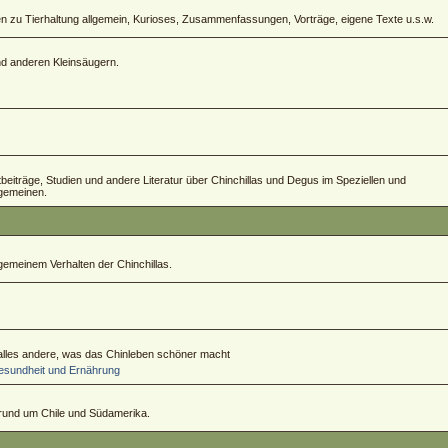
zu Tierhaltung allgemein, Kurioses, Zusammenfassungen, Vorträge, eigene Texte u.s.w.
und anderen Kleinsäugern.
ftbeiträge, Studien und andere Literatur über Chinchillas und Degus im Speziellen und
lgemeinen.
emeinem Verhalten der Chinchillas.
 alles andere, was das Chinleben schöner macht
sundheit und Ernährung
 rund um Chile und Südamerika.