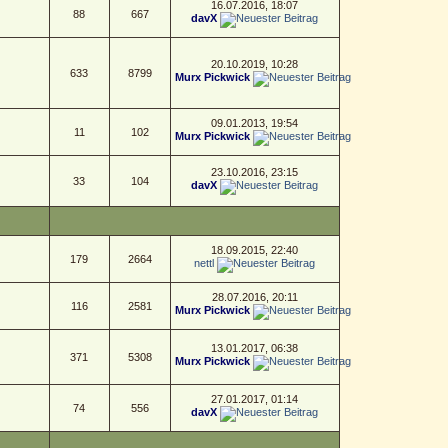
16.07.2016, 18:07
88
667
davX
20.10.2019, 10:28
633
8799
Murx Pickwick
09.01.2013, 19:54
11
102
Murx Pickwick
23.10.2016, 23:15
33
104
davX
18.09.2015, 22:40
179
2664
nettl
28.07.2016, 20:11
116
2581
Murx Pickwick
13.01.2017, 06:38
371
5308
Murx Pickwick
27.01.2017, 01:14
74
556
davX