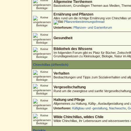
Allgemeine Tierthemen
Basiswissen, Grundlagen Themen aus Medien, Themen 
Ernährung und Pflanzen
Alles rund um die richtige Ernährung von Chinchillas 
Pflanzenbestimmungsthread
Unterforum:
Pflanzen- und Gartenforum
Gesundheit
Bibliothek des Wissens
Im folgenden Forum gibt es Platz für Bücher, Zeitschri
Grundlagewissen zu Kleinsäuger, Biologie, Natur im Al
Chinchillas (öffentlich)
Verhalten
Beobachtungen und Tipps zum Sozialverhalten und allg
Vergesellschaftung
Rund um die zwanglose und sanfte Vergesellschaftung
Haltung und Pflege
Allgemeines zu Haltung, Käfig-, Auslaufgestaltung und
Unterforen:
Käfigbau und -gestaltung
,
Nachwuchs
,
Ge
Wilde Chinchillas, wildes Chile
Wilde Chinchillas, ihr Lebensraum und wissenswertes
Projekte