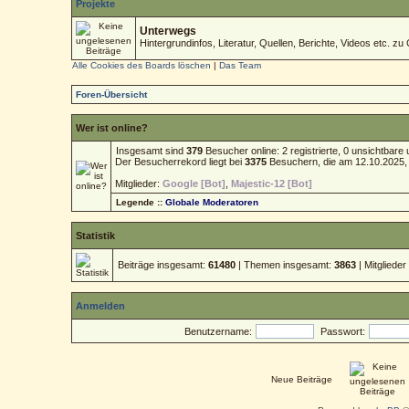
Projekte
Unterwegs
Hintergrundinfos, Literatur, Quellen, Berichte, Videos etc. zu 
Alle Cookies des Boards löschen
|
Das Team
Foren-Übersicht
Wer ist online?
Insgesamt sind
379
Besucher online: 2 registrierte, 0 unsichtbar
Der Besucherrekord liegt bei
3375
Besuchern, die am 12.10.2025, 1
Mitglieder:
Google [Bot]
,
Majestic-12 [Bot]
Legende ::
Globale Moderatoren
Statistik
Beiträge insgesamt:
61480
| Themen insgesamt:
3863
| Mitgliede
Anmelden
Benutzername:
Passwort:
Neue Beiträge