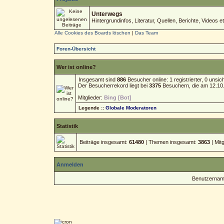
Unterwegs
Hintergrundinfos, Literatur, Quellen, Berichte, Videos et
Alle Cookies des Boards löschen
|
Das Team
Foren-Übersicht
Wer ist online?
Insgesamt sind
886
Besucher online: 1 registrierter, 0 uns
Der Besucherrekord liegt bei
3375
Besuchern, die am 12.10.2
Mitglieder:
Bing [Bot]
Legende ::
Globale Moderatoren
Statistik
Beiträge insgesamt:
61480
| Themen insgesamt:
3863
| Mit
Anmelden
Benutzernam