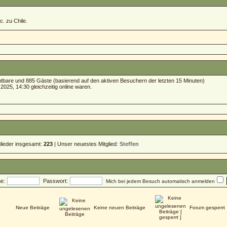
c. zu Chile.
ichtbare und 885 Gäste (basierend auf den aktiven Besuchern der letzten 15 Minuten)
025, 14:30 gleichzeitig online waren.
glieder insgesamt:
223
| Unser neuestes Mitglied:
Steffen
e:
Passwort:
Mich bei jedem Besuch automatisch anmelden
Neue Beiträge
Keine neuen Beiträge
Forum gesperrt