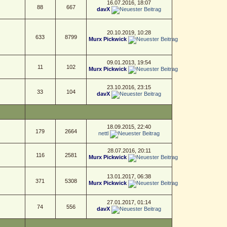
16.07.2016, 18:07
88
667
davX
20.10.2019, 10:28
633
8799
Murx Pickwick
09.01.2013, 19:54
11
102
Murx Pickwick
23.10.2016, 23:15
33
104
davX
18.09.2015, 22:40
179
2664
nettl
28.07.2016, 20:11
116
2581
Murx Pickwick
13.01.2017, 06:38
371
5308
Murx Pickwick
27.01.2017, 01:14
74
556
davX