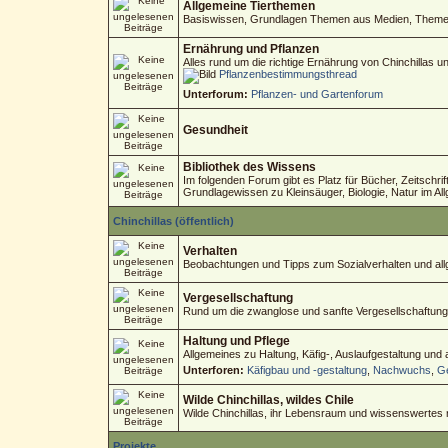
Allgemeine Tierthemen
Basiswissen, Grundlagen Themen aus Medien, Themen 
Ernährung und Pflanzen
Alles rund um die richtige Ernährung von Chinchillas 
Pflanzenbestimmungsthread
Unterforum:
Pflanzen- und Gartenforum
Gesundheit
Bibliothek des Wissens
Im folgenden Forum gibt es Platz für Bücher, Zeitschri
Grundlagewissen zu Kleinsäuger, Biologie, Natur im Al
Chinchillas (öffentlich)
Verhalten
Beobachtungen und Tipps zum Sozialverhalten und allg
Vergesellschaftung
Rund um die zwanglose und sanfte Vergesellschaftung
Haltung und Pflege
Allgemeines zu Haltung, Käfig-, Auslaufgestaltung und
Unterforen:
Käfigbau und -gestaltung
,
Nachwuchs
,
Ge
Wilde Chinchillas, wildes Chile
Wilde Chinchillas, ihr Lebensraum und wissenswertes
Projekte