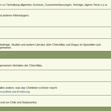
zu Tierhaltung allgemein, Kurioses, Zusammenfassungen, Vorträge, eigene Texte u.s.w.
und anderen Kleinsäugern.
ftbeiträge, Studien und andere Literatur über Chinchillas und Degus im Speziellen und
lgemeinen.
emeinem Verhalten der Chinchillas.
 alles andere, was das Chinleben schöner macht
sundheit und Ernährung
 rund um Chile und Südamerika.