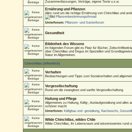
Zusammenfassungen, Vorträge, eigene Texte u.s.w.
Ernährung und Pflanzen
Alles rund um die richtige Ernährung von Chinchillas und an
Pflanzenbestimmungsthread
Unterforum:
Pflanzen- und Gartenforum
Gesundheit
Bibliothek des Wissens
Im folgenden Forum gibt es Platz für Bücher, Zeitschriftbeitr
über Chinchillas und Degus im Speziellen und Grundlagewisse
Natur im Allgemeinen.
Chinchillas (öffentlich)
Verhalten
Beobachtungen und Tipps zum Sozialverhalten und allgemein
Vergesellschaftung
Rund um die zwanglose und sanfte Vergesellschaftung
Haltung und Pflege
Allgemeines zu Haltung, Käfig-, Auslaufgestaltung und alles
schöner macht
Unterforen:
Käfigbau und -gestaltung
,
Nachwuchs
,
Gesundh
Wilde Chinchillas, wildes Chile
Wilde Chinchillas, ihr Lebensraum und wissenswertes rund 