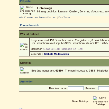
Projekte
Unterwegs
Hintergrundinfos, Literatur, Quellen, Berichte, Videos etc. zu 
Alle Cookies des Boards löschen
|
Das Team
Foren-Übersicht
Wer ist online?
Insgesamt sind
497
Besucher online: 2 registrierte, 0 unsichtbar
Der Besucherrekord liegt bei
3375
Besuchern, die am 12.10.2025, 1
Mitglieder:
Google [Bot]
,
Majestic-12 [Bot]
Legende ::
Globale Moderatoren
Statistik
Beiträge insgesamt:
61480
| Themen insgesamt:
3863
| Mitgliede
Anmelden
Benutzername:
Passwort:
Neue Beiträge