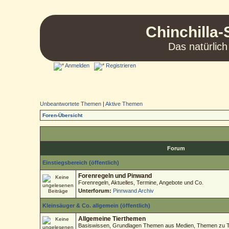
Chinchilla-
Das natürlich
Anmelden
Registrieren
Unbeantwortete Themen
|
Aktive Themen
Foren-Übersicht
Forum
Einstiegsbereich (öffentlich)
Forenregeln und Pinwand
Forenregeln, Aktuelles, Termine, Angebote und Co.
Unterforum:
Pinnwand Archiv
Kleinsäuger & Co. allgemein (öffentlich)
Allgemeine Tierthemen
Basiswissen, Grundlagen Themen aus Medien, Themen zu Tie