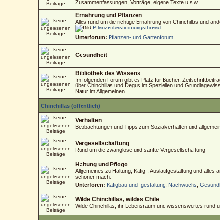
Zusammenfassungen, Vorträge, eigene Texte u.s.w.
Ernährung und Pflanzen
Alles rund um die richtige Ernährung von Chinchillas und an
Pflanzenbestimmungsthread
Unterforum:
Pflanzen- und Gartenforum
Gesundheit
Bibliothek des Wissens
Im folgenden Forum gibt es Platz für Bücher, Zeitschriftbeitr
über Chinchillas und Degus im Speziellen und Grundlagewisse
Natur im Allgemeinen.
Chinchillas (öffentlich)
Verhalten
Beobachtungen und Tipps zum Sozialverhalten und allgemein
Vergesellschaftung
Rund um die zwanglose und sanfte Vergesellschaftung
Haltung und Pflege
Allgemeines zu Haltung, Käfig-, Auslaufgestaltung und alles
schöner macht
Unterforen:
Käfigbau und -gestaltung
,
Nachwuchs
,
Gesundh
Wilde Chinchillas, wildes Chile
Wilde Chinchillas, ihr Lebensraum und wissenswertes rund 