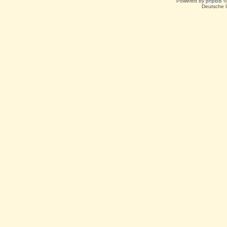
Powered by
phpBB
©
Deutsche 