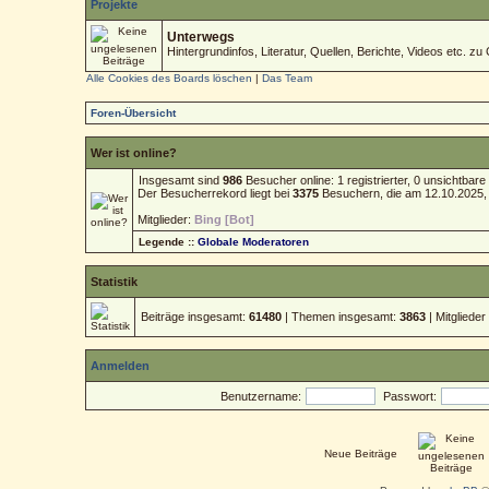
Projekte
Unterwegs
Hintergrundinfos, Literatur, Quellen, Berichte, Videos etc. zu 
Alle Cookies des Boards löschen
|
Das Team
Foren-Übersicht
Wer ist online?
Insgesamt sind
986
Besucher online: 1 registrierter, 0 unsichtba
Der Besucherrekord liegt bei
3375
Besuchern, die am 12.10.2025, 1
Mitglieder:
Bing [Bot]
Legende ::
Globale Moderatoren
Statistik
Beiträge insgesamt:
61480
| Themen insgesamt:
3863
| Mitgliede
Anmelden
Benutzername:
Passwort:
Neue Beiträge