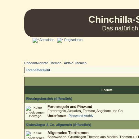
Chinchilla-
Das natürlich
Anmelden
Registrieren
Unbeantwortete Themen
|
Aktive Themen
Foren-Übersicht
Forum
Einstiegsbereich (öffentlich)
Forenregeln und Pinwand
Forenregeln, Aktuelles, Termine, Angebote und Co.
Unterforum:
Pinnwand Archiv
Kleinsäuger & Co. allgemein (öffentlich)
Allgemeine Tierthemen
Basiswissen, Grundlagen Themen aus Medien, Themen zu Tie