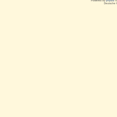
Powered by
phpBB
©
Deutsche 