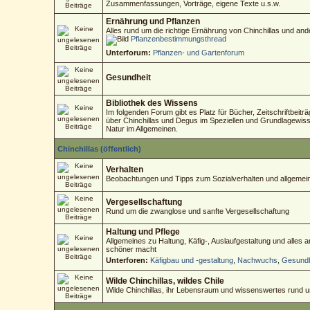
Zusammenfassungen, Vorträge, eigene Texte u.s.w.
Ernährung und Pflanzen
Alles rund um die richtige Ernährung von Chinchillas und an
Pflanzenbestimmungsthread
Unterforum:
Pflanzen- und Gartenforum
Gesundheit
Bibliothek des Wissens
Im folgenden Forum gibt es Platz für Bücher, Zeitschriftbeitr
über Chinchillas und Degus im Speziellen und Grundlagewisse
Natur im Allgemeinen.
Chinchillas (öffentlich)
Verhalten
Beobachtungen und Tipps zum Sozialverhalten und allgemein
Vergesellschaftung
Rund um die zwanglose und sanfte Vergesellschaftung
Haltung und Pflege
Allgemeines zu Haltung, Käfig-, Auslaufgestaltung und alles
schöner macht
Unterforen:
Käfigbau und -gestaltung
,
Nachwuchs
,
Gesundh
Wilde Chinchillas, wildes Chile
Wilde Chinchillas, ihr Lebensraum und wissenswertes rund 