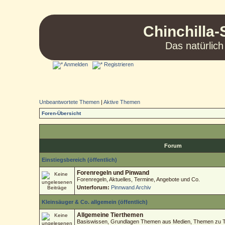
Chinchilla-
Das natürlich
Anmelden
Registrieren
Unbeantwortete Themen
|
Aktive Themen
Foren-Übersicht
Forum
Einstiegsbereich (öffentlich)
Forenregeln und Pinwand
Forenregeln, Aktuelles, Termine, Angebote und Co.
Unterforum:
Pinnwand Archiv
Kleinsäuger & Co. allgemein (öffentlich)
Allgemeine Tierthemen
Basiswissen, Grundlagen Themen aus Medien, Themen zu Tie