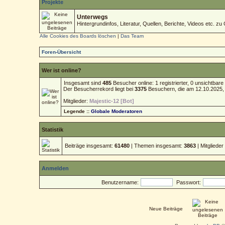
Projekte
Unterwegs
Hintergrundinfos, Literatur, Quellen, Berichte, Videos etc. zu 
Alle Cookies des Boards löschen
|
Das Team
Foren-Übersicht
Wer ist online?
Insgesamt sind
485
Besucher online: 1 registrierter, 0 unsichtba
Der Besucherrekord liegt bei
3375
Besuchern, die am 12.10.2025, 1
Mitglieder:
Majestic-12 [Bot]
Legende ::
Globale Moderatoren
Statistik
Beiträge insgesamt:
61480
| Themen insgesamt:
3863
| Mitgliede
Anmelden
Benutzername:
Passwort:
Neue Beiträge