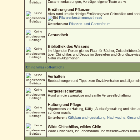
Zusammenfassungen, Vorträge, eigene Texte u.s.w.
Ernährung und Pflanzen
Alles rund um die richtige Ernährung von Chinchillas und an
Pflanzenbestimmungsthread
Unterforum:
Pflanzen- und Gartenforum
Gesundheit
Bibliothek des Wissens
Im folgenden Forum gibt es Platz für Bücher, Zeitschriftbeitr
über Chinchillas und Degus im Speziellen und Grundlagewisse
Natur im Allgemeinen.
Chinchillas (öffentlich)
Verhalten
Beobachtungen und Tipps zum Sozialverhalten und allgemein
Vergesellschaftung
Rund um die zwanglose und sanfte Vergesellschaftung
Haltung und Pflege
Allgemeines zu Haltung, Käfig-, Auslaufgestaltung und alles
schöner macht
Unterforen:
Käfigbau und -gestaltung
,
Nachwuchs
,
Gesundh
Wilde Chinchillas, wildes Chile
Wilde Chinchillas, ihr Lebensraum und wissenswertes rund 