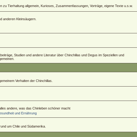
zu Tierhaltung allgemein, Kurioses, Zusammenfassungen, Vorträge, eigene Texte u.s.w.
und anderen Kleinsäugern.
ftbeiträge, Studien und andere Literatur über Chinchillas und Degus im Speziellen und
lgemeinen.
emeinem Verhalten der Chinchillas.
 alles andere, was das Chinleben schöner macht
sundheit und Ernährung
 rund um Chile und Südamerika.