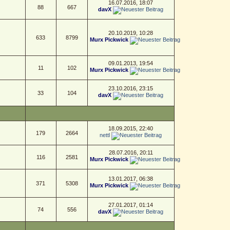
16.07.2016, 18:07
88
667
davX
20.10.2019, 10:28
633
8799
Murx Pickwick
09.01.2013, 19:54
11
102
Murx Pickwick
23.10.2016, 23:15
33
104
davX
18.09.2015, 22:40
179
2664
nettl
28.07.2016, 20:11
116
2581
Murx Pickwick
13.01.2017, 06:38
371
5308
Murx Pickwick
27.01.2017, 01:14
74
556
davX