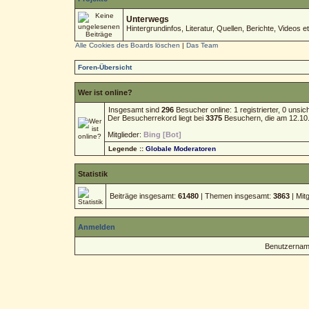
Unterwegs
Hintergrundinfos, Literatur, Quellen, Berichte, Videos et
Alle Cookies des Boards löschen
|
Das Team
Foren-Übersicht
Wer ist online?
Insgesamt sind
296
Besucher online: 1 registrierter, 0 uns
Der Besucherrekord liegt bei
3375
Besuchern, die am 12.10.2
Mitglieder:
Bing [Bot]
Legende ::
Globale Moderatoren
Statistik
Beiträge insgesamt:
61480
| Themen insgesamt:
3863
| Mit
Anmelden
Benutzernam