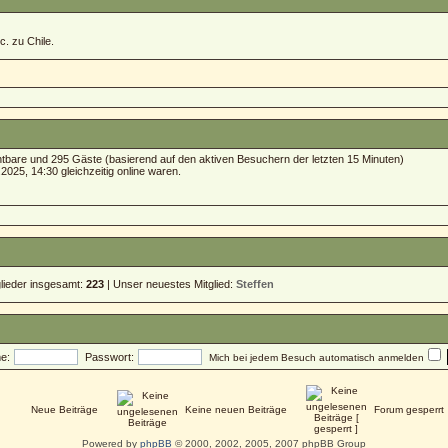
c. zu Chile.
ichtbare und 295 Gäste (basierend auf den aktiven Besuchern der letzten 15 Minuten)
025, 14:30 gleichzeitig online waren.
glieder insgesamt:
223
| Unser neuestes Mitglied:
Steffen
e:
Passwort:
Mich bei jedem Besuch automatisch anmelden
Neue Beiträge
Keine neuen Beiträge
Forum gesperrt
Powered by
phpBB
© 2000, 2002, 2005, 2007 phpBB Group