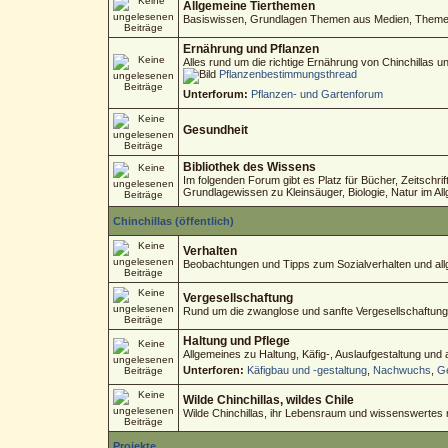
Allgemeine Tierthemen
Basiswissen, Grundlagen Themen aus Medien, Themen 
Ernährung und Pflanzen
Alles rund um die richtige Ernährung von Chinchillas 
Pflanzenbestimmungsthread
Unterforum:
Pflanzen- und Gartenforum
Gesundheit
Bibliothek des Wissens
Im folgenden Forum gibt es Platz für Bücher, Zeitschri
Grundlagewissen zu Kleinsäuger, Biologie, Natur im Al
Chinchillas (öffentlich)
Verhalten
Beobachtungen und Tipps zum Sozialverhalten und allg
Vergesellschaftung
Rund um die zwanglose und sanfte Vergesellschaftung
Haltung und Pflege
Allgemeines zu Haltung, Käfig-, Auslaufgestaltung und
Unterforen:
Käfigbau und -gestaltung
,
Nachwuchs
,
Ge
Wilde Chinchillas, wildes Chile
Wilde Chinchillas, ihr Lebensraum und wissenswertes
Projekte