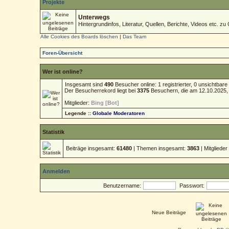
Projekte
Unterwegs
Hintergrundinfos, Literatur, Quellen, Berichte, Videos etc. zu 
Alle Cookies des Boards löschen
|
Das Team
Foren-Übersicht
Wer ist online?
Insgesamt sind
490
Besucher online: 1 registrierter, 0 unsichtba
Der Besucherrekord liegt bei
3375
Besuchern, die am 12.10.2025, 1
Mitglieder:
Bing [Bot]
Legende ::
Globale Moderatoren
Statistik
Beiträge insgesamt:
61480
| Themen insgesamt:
3863
| Mitgliede
Anmelden
Benutzername:
Passwort:
Neue Beiträge