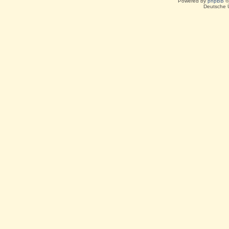
Powered by
phpBB
©
Deutsche 