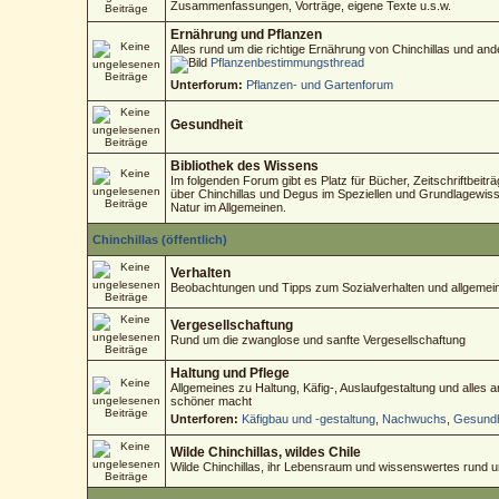
Zusammenfassungen, Vorträge, eigene Texte u.s.w.
Ernährung und Pflanzen
Alles rund um die richtige Ernährung von Chinchillas und an
Pflanzenbestimmungsthread
Unterforum:
Pflanzen- und Gartenforum
Gesundheit
Bibliothek des Wissens
Im folgenden Forum gibt es Platz für Bücher, Zeitschriftbeitr
über Chinchillas und Degus im Speziellen und Grundlagewisse
Natur im Allgemeinen.
Chinchillas (öffentlich)
Verhalten
Beobachtungen und Tipps zum Sozialverhalten und allgemein
Vergesellschaftung
Rund um die zwanglose und sanfte Vergesellschaftung
Haltung und Pflege
Allgemeines zu Haltung, Käfig-, Auslaufgestaltung und alles
schöner macht
Unterforen:
Käfigbau und -gestaltung
,
Nachwuchs
,
Gesundh
Wilde Chinchillas, wildes Chile
Wilde Chinchillas, ihr Lebensraum und wissenswertes rund 