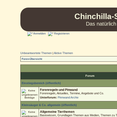
Chinchilla-
Das natürlich
Anmelden
Registrieren
Unbeantwortete Themen
|
Aktive Themen
Foren-Übersicht
Forum
Einstiegsbereich (öffentlich)
Forenregeln und Pinwand
Forenregeln, Aktuelles, Termine, Angebote und Co.
Unterforum:
Pinnwand Archiv
Kleinsäuger & Co. allgemein (öffentlich)
Allgemeine Tierthemen
Basiswissen, Grundlagen Themen aus Medien, Themen zu Tie