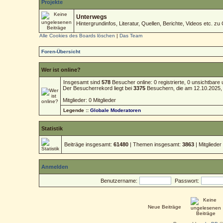
Projekte
Unterwegs
Hintergrundinfos, Literatur, Quellen, Berichte, Videos etc. zu 
Alle Cookies des Boards löschen
|
Das Team
Foren-Übersicht
Wer ist online?
Insgesamt sind
578
Besucher online: 0 registrierte, 0 unsichtbar
Der Besucherrekord liegt bei
3375
Besuchern, die am 12.10.2025, 1
Mitglieder: 0 Mitglieder
Legende ::
Globale Moderatoren
Statistik
Beiträge insgesamt:
61480
| Themen insgesamt:
3863
| Mitgliede
Anmelden
Benutzername:
Passwort:
Neue Beiträge