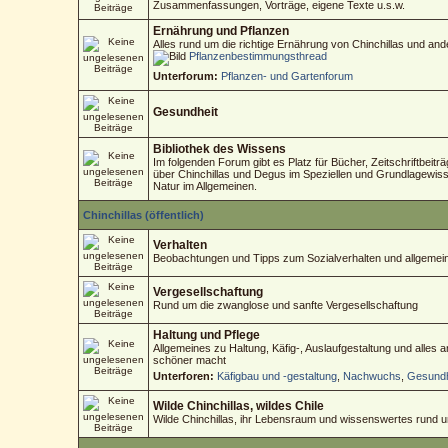
Zusammenfassungen, Vorträge, eigene Texte u.s.w.
Ernährung und Pflanzen
Alles rund um die richtige Ernährung von Chinchillas und an
Pflanzenbestimmungsthread
Unterforum:
Pflanzen- und Gartenforum
Gesundheit
Bibliothek des Wissens
Im folgenden Forum gibt es Platz für Bücher, Zeitschriftbeitr
über Chinchillas und Degus im Speziellen und Grundlagewisse
Natur im Allgemeinen.
Chinchillas (öffentlich)
Verhalten
Beobachtungen und Tipps zum Sozialverhalten und allgemein
Vergesellschaftung
Rund um die zwanglose und sanfte Vergesellschaftung
Haltung und Pflege
Allgemeines zu Haltung, Käfig-, Auslaufgestaltung und alles
schöner macht
Unterforen:
Käfigbau und -gestaltung
,
Nachwuchs
,
Gesundh
Wilde Chinchillas, wildes Chile
Wilde Chinchillas, ihr Lebensraum und wissenswertes rund 