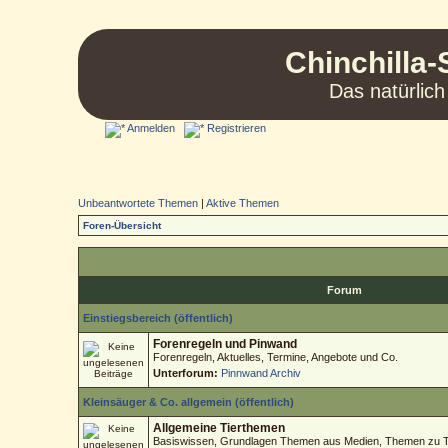
Chinchilla-
Das natürlich
Anmelden
Registrieren
Unbeantwortete Themen
|
Aktive Themen
Foren-Übersicht
Forum
Einstiegsbereich (öffentlich)
Forenregeln und Pinwand
Forenregeln, Aktuelles, Termine, Angebote und Co.
Unterforum:
Pinnwand Archiv
Kleinsäuger & Co. allgemein (öffentlich)
Allgemeine Tierthemen
Basiswissen, Grundlagen Themen aus Medien, Themen zu Tie