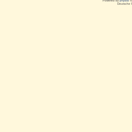
Powered by
phpBB
©
Deutsche 