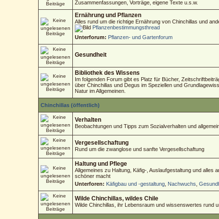
Zusammenfassungen, Vorträge, eigene Texte u.s.w.
Ernährung und Pflanzen
Alles rund um die richtige Ernährung von Chinchillas und an
Pflanzenbestimmungsthread
Unterforum:
Pflanzen- und Gartenforum
Gesundheit
Bibliothek des Wissens
Im folgenden Forum gibt es Platz für Bücher, Zeitschriftbeitr
über Chinchillas und Degus im Speziellen und Grundlagewisse
Natur im Allgemeinen.
Chinchillas (öffentlich)
Verhalten
Beobachtungen und Tipps zum Sozialverhalten und allgemein
Vergesellschaftung
Rund um die zwanglose und sanfte Vergesellschaftung
Haltung und Pflege
Allgemeines zu Haltung, Käfig-, Auslaufgestaltung und alles
schöner macht
Unterforen:
Käfigbau und -gestaltung
,
Nachwuchs
,
Gesundh
Wilde Chinchillas, wildes Chile
Wilde Chinchillas, ihr Lebensraum und wissenswertes rund 