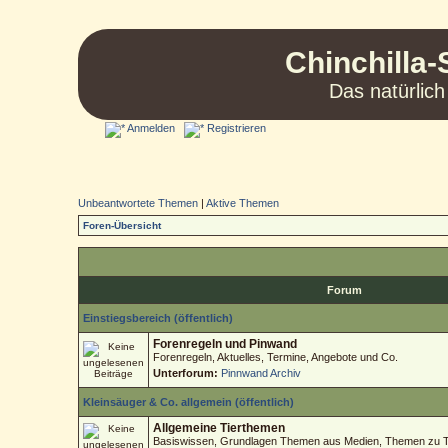
Chinchilla-
Das natürlich
Anmelden
Registrieren
Unbeantwortete Themen
|
Aktive Themen
Foren-Übersicht
Forum
Einstiegsbereich (öffentlich)
Forenregeln und Pinwand
Forenregeln, Aktuelles, Termine, Angebote und Co.
Unterforum:
Pinnwand Archiv
Kleinsäuger & Co. allgemein (öffentlich)
Allgemeine Tierthemen
Basiswissen, Grundlagen Themen aus Medien, Themen zu Tie