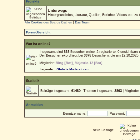
Projekte
Unterwegs
Hintergrundinfos, Literatur, Quellen, Berichte, Videos etc. zu 
Alle Cookies des Boards löschen
|
Das Team
Foren-Übersicht
Wer ist online?
Insgesamt sind
838
Besucher online: 2 registrierte, 0 unsichtbar
Der Besucherrekord liegt bei
3375
Besuchern, die am 12.10.2025, 1
Mitglieder:
Bing [Bot]
,
Majestic-12 [Bot]
Legende ::
Globale Moderatoren
Statistik
Beiträge insgesamt:
61480
| Themen insgesamt:
3863
| Mitgliede
Anmelden
Benutzername:
Passwort:
Neue Beiträge