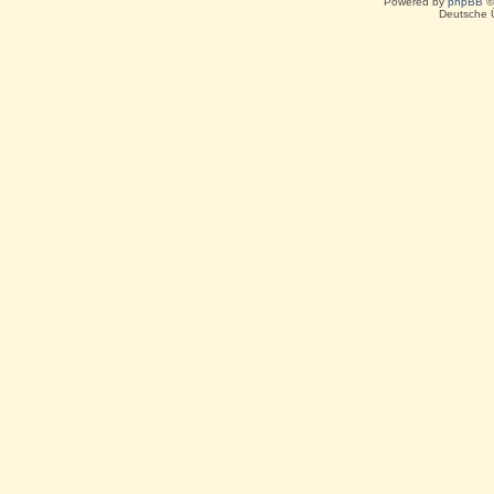
Powered by
phpBB
©
Deutsche 