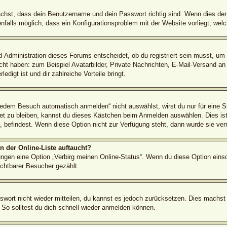
ächst, dass dein Benutzername und dein Passwort richtig sind. Wenn dies der 
nfalls möglich, dass ein Konfigurationsproblem mit der Website vorliegt, wel
d-Administration dieses Forums entscheidet, ob du registriert sein musst, um B
icht haben: zum Beispiel Avatarbilder, Private Nachrichten, E-Mail-Versand an
edigt ist und dir zahlreiche Vorteile bringt.
dem Besuch automatisch anmelden“ nicht auswählst, wirst du nur für eine S
et zu bleiben, kannst du dieses Kästchen beim Anmelden auswählen. Dies ist
é, befindest. Wenn diese Option nicht zur Verfügung steht, dann wurde sie ver
 der Online-Liste auftaucht?
lungen eine Option „Verbirg meinen Online-Status“. Wenn du diese Option eins
ichtbarer Besucher gezählt.
sswort nicht wieder mitteilen, du kannst es jedoch zurücksetzen. Dies machst
 So solltest du dich schnell wieder anmelden können.