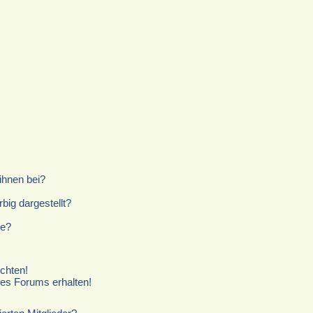
ihnen bei?
ig dargestellt?
te?
chten!
ses Forums erhalten!