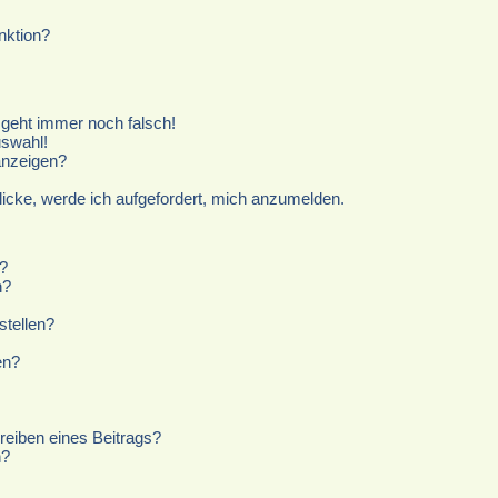
nktion?
r geht immer noch falsch!
uswahl!
anzeigen?
licke, werde ich aufgefordert, mich anzumelden.
?
n?
stellen?
en?
reiben eines Beitrags?
n?