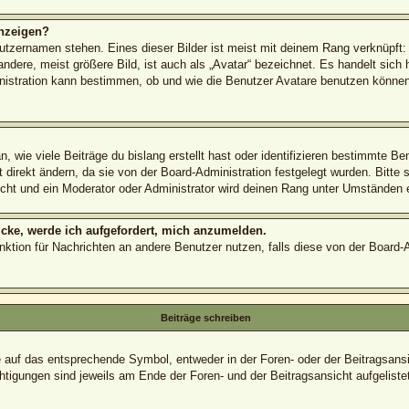
nzeigen?
utzernamen stehen. Eines dieser Bilder ist meist mit deinem Rang verknüpft: 
ere, meist größere Bild, ist auch als „Avatar“ bezeichnet. Es handelt sich h
nistration kann bestimmen, ob und wie die Benutzer Avatare benutzen können.
 wie viele Beiträge du bislang erstellt hast oder identifizieren bestimmte B
direkt ändern, da sie von der Board-Administration festgelegt wurden. Bitte 
cht und ein Moderator oder Administrator wird deinen Rang unter Umständen 
icke, werde ich aufgefordert, mich anzumelden.
Funktion für Nachrichten an andere Benutzer nutzen, falls diese von der Board
Beiträge schreiben
uf das entsprechende Symbol, entweder in der Foren- oder der Beitragsansich
htigungen sind jeweils am Ende der Foren- und der Beitragsansicht aufgelistet