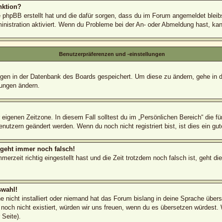
nktion?
e phpBB erstellt hat und die dafür sorgen, dass du im Forum angemeldet blei
inistration aktiviert. Wenn du Probleme bei der An- oder Abmeldung hast, ka
Benutzerpräferenzen und -einstellungen
lungen in der Datenbank des Boards gespeichert. Um diese zu ändern, gehe in 
lungen ändern.
 eigenen Zeitzone. In diesem Fall solltest du im „Persönlichen Bereich“ die fü
nutzern geändert werden. Wenn du noch nicht registriert bist, ist dies ein gute
r geht immer noch falsch!
erzeit richtig eingestellt hast und die Zeit trotzdem noch falsch ist, geht di
swahl!
 nicht installiert oder niemand hat das Forum bislang in deine Sprache überse
s noch nicht existiert, würden wir uns freuen, wenn du es übersetzen würdest
Seite).