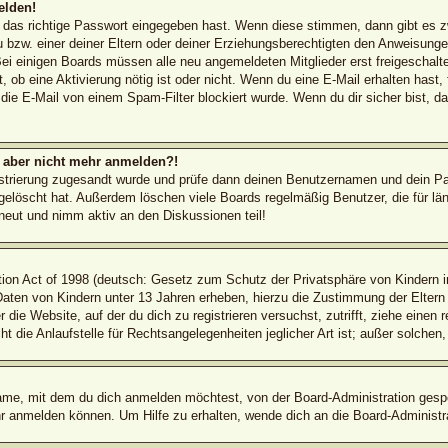
elden!
d das richtige Passwort eingegeben hast. Wenn diese stimmen, dann gibt es 
 bzw. einer deiner Eltern oder deiner Erziehungsberechtigten den Anweisungen 
 Bei einigen Boards müssen alle neu angemeldeten Mitglieder erst freigeschal
ilt, ob eine Aktivierung nötig ist oder nicht. Wenn du eine E-Mail erhalten has
die E-Mail von einem Spam-Filter blockiert wurde. Wenn du dir sicher bist, 
ch aber nicht mehr anmelden?!
egistrierung zugesandt wurde und prüfe dann deinen Benutzernamen und dein Pa
elöscht hat. Außerdem löschen viele Boards regelmäßig Benutzer, die für län
rneut und nimm aktiv an den Diskussionen teil!
on Act of 1998 (deutsch: Gesetz zum Schutz der Privatsphäre von Kindern im
 Daten von Kindern unter 13 Jahren erheben, hierzu die Zustimmung der Elter
r die Website, auf der du dich zu registrieren versuchst, zutrifft, ziehe einen
die Anlaufstelle für Rechtsangelegenheiten jeglicher Art ist; außer solchen,
ame, mit dem du dich anmelden möchtest, von der Board-Administration gespe
r anmelden können. Um Hilfe zu erhalten, wende dich an die Board-Administra