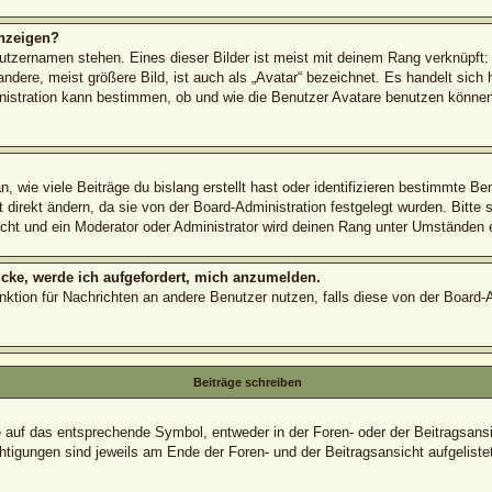
nzeigen?
utzernamen stehen. Eines dieser Bilder ist meist mit deinem Rang verknüpft: 
ere, meist größere Bild, ist auch als „Avatar“ bezeichnet. Es handelt sich h
nistration kann bestimmen, ob und wie die Benutzer Avatare benutzen können.
 wie viele Beiträge du bislang erstellt hast oder identifizieren bestimmte B
direkt ändern, da sie von der Board-Administration festgelegt wurden. Bitte 
cht und ein Moderator oder Administrator wird deinen Rang unter Umständen 
icke, werde ich aufgefordert, mich anzumelden.
Funktion für Nachrichten an andere Benutzer nutzen, falls diese von der Board
Beiträge schreiben
uf das entsprechende Symbol, entweder in der Foren- oder der Beitragsansich
htigungen sind jeweils am Ende der Foren- und der Beitragsansicht aufgelistet