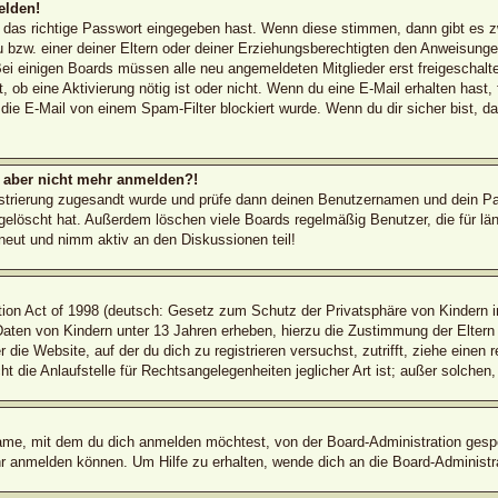
elden!
d das richtige Passwort eingegeben hast. Wenn diese stimmen, dann gibt es 
 bzw. einer deiner Eltern oder deiner Erziehungsberechtigten den Anweisungen 
 Bei einigen Boards müssen alle neu angemeldeten Mitglieder erst freigeschal
ilt, ob eine Aktivierung nötig ist oder nicht. Wenn du eine E-Mail erhalten has
die E-Mail von einem Spam-Filter blockiert wurde. Wenn du dir sicher bist, 
ch aber nicht mehr anmelden?!
egistrierung zugesandt wurde und prüfe dann deinen Benutzernamen und dein Pa
elöscht hat. Außerdem löschen viele Boards regelmäßig Benutzer, die für län
rneut und nimm aktiv an den Diskussionen teil!
on Act of 1998 (deutsch: Gesetz zum Schutz der Privatsphäre von Kindern im
 Daten von Kindern unter 13 Jahren erheben, hierzu die Zustimmung der Elter
r die Website, auf der du dich zu registrieren versuchst, zutrifft, ziehe einen
die Anlaufstelle für Rechtsangelegenheiten jeglicher Art ist; außer solchen,
ame, mit dem du dich anmelden möchtest, von der Board-Administration gespe
r anmelden können. Um Hilfe zu erhalten, wende dich an die Board-Administra