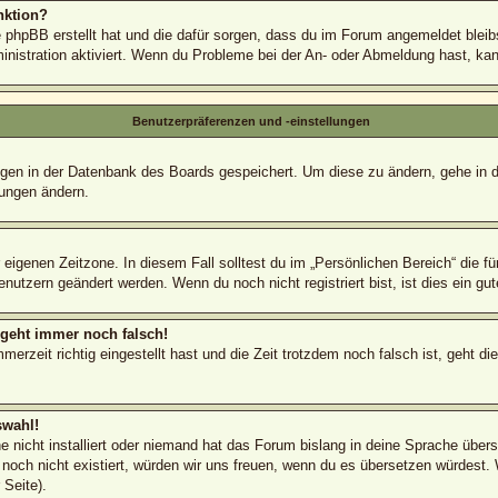
nktion?
e phpBB erstellt hat und die dafür sorgen, dass du im Forum angemeldet blei
inistration aktiviert. Wenn du Probleme bei der An- oder Abmeldung hast, ka
Benutzerpräferenzen und -einstellungen
lungen in der Datenbank des Boards gespeichert. Um diese zu ändern, gehe in 
lungen ändern.
 eigenen Zeitzone. In diesem Fall solltest du im „Persönlichen Bereich“ die fü
nutzern geändert werden. Wenn du noch nicht registriert bist, ist dies ein gute
r geht immer noch falsch!
erzeit richtig eingestellt hast und die Zeit trotzdem noch falsch ist, geht di
swahl!
 nicht installiert oder niemand hat das Forum bislang in deine Sprache überse
s noch nicht existiert, würden wir uns freuen, wenn du es übersetzen würdest
Seite).