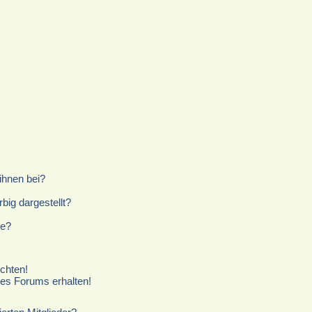
ihnen bei?
ig dargestellt?
te?
chten!
ses Forums erhalten!