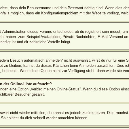
ächst, dass dein Benutzername und dein Passwort richtig sind. Wenn dies der 
nfalls möglich, dass ein Konfigurationsproblem mit der Website vorliegt, wel
d-Administration dieses Forums entscheidet, ob du registriert sein musst, um B
icht haben: zum Beispiel Avatarbilder, Private Nachrichten, E-Mail-Versand an
edigt ist und dir zahlreiche Vorteile bringt.
dem Besuch automatisch anmelden“ nicht auswählst, wirst du nur für eine S
et zu bleiben, kannst du dieses Kästchen beim Anmelden auswählen. Dies ist
é, befindest. Wenn diese Option nicht zur Verfügung steht, dann wurde sie ver
 der Online-Liste auftaucht?
lungen eine Option „Verbirg meinen Online-Status“. Wenn du diese Option eins
ichtbarer Besucher gezählt.
sswort nicht wieder mitteilen, du kannst es jedoch zurücksetzen. Dies machst
 So solltest du dich schnell wieder anmelden können.