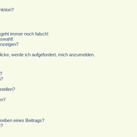
nktion?
r geht immer noch falsch!
uswahl!
anzeigen?
licke, werde ich aufgefordert, mich anzumelden.
?
n?
stellen?
en?
reiben eines Beitrags?
n?